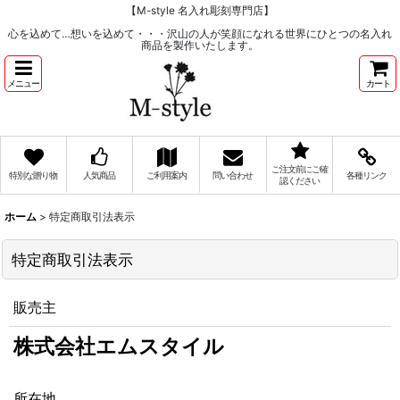
【M-style 名入れ彫刻専門店】
心を込めて…想いを込めて・・・沢山の人が笑顔になれる世界にひとつの名入れ
商品を製作いたします。
メニュー
カート
ご注文前にご確
特別な贈り物
人気商品
ご利用案内
問い合わせ
各種リンク
認ください
ホーム
>
特定商取引法表示
特定商取引法表示
販売主
株式会社エムスタイル
所在地