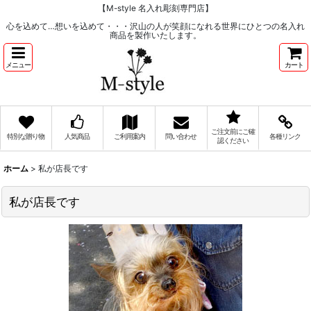
【M-style 名入れ彫刻専門店】
心を込めて…想いを込めて・・・沢山の人が笑顔になれる世界にひとつの名入れ
商品を製作いたします。
メニュー
カート
ご注文前にご確
特別な贈り物
人気商品
ご利用案内
問い合わせ
各種リンク
認ください
ホーム
>
私が店長です
私が店長です