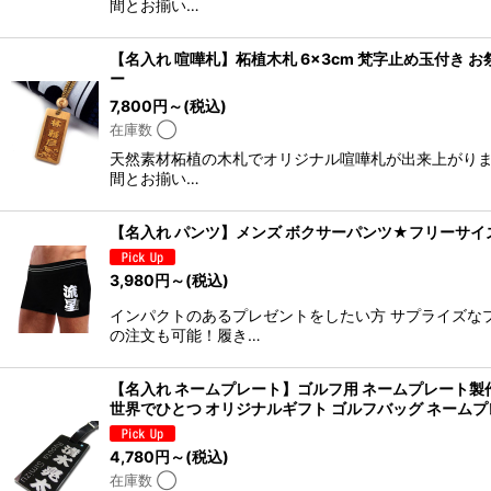
間とお揃い…
【名入れ 喧嘩札】柘植木札 6×3cm 梵字止め玉付き 
ー
7,800
円
～
(税込)
在庫数 ◯
天然素材柘植の木札でオリジナル喧嘩札が出来上がりま
間とお揃い…
【名入れ パンツ】メンズ ボクサーパンツ★フリーサイズ・
3,980
円
～
(税込)
インパクトのあるプレゼントをしたい方 サプライズな
の注文も可能！履き…
【名入れ ネームプレート】ゴルフ用 ネームプレート製作
世界でひとつ オリジナルギフト ゴルフバッグ ネーム
4,780
円
～
(税込)
在庫数 ◯