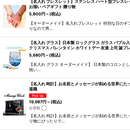
【名入れ ブレスレット】ステンレス ハート型ブレスレット
並び順
:
お揃い ペアギフト 贈り物
5,800
円
～
(税込)
【オーダーメイド】名入れブレスレット 特別な日のギ
りなので男…
【名入れ グラス】日本製 ロックグラス ガラス バブル入り
クリスマス バレンタイン ホワイトデー 友達 上司 誕プ
5,680
円
～
(税込)
【名入れ グラス オーダーメイド】 日本製のコロンと
祝い…
【名入れ 時計】お名前とメッセージが刻める世界にたった
退職
19,987
円
～
(税込)
在庫数 ◯
【名入れ 時計】お名前とメッセージが刻める世界にた
り物にぴったりで…