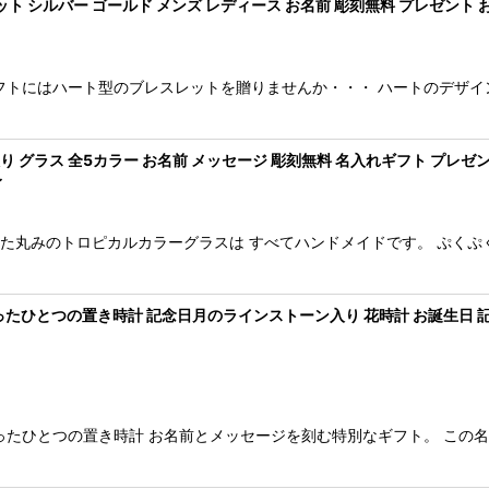
 シルバー ゴールド メンズ レディース お名前 彫刻無料 プレゼント 
絞り込む
フトにはハート型のブレスレットを贈りませんか・・・ ハートのデザイ
 グラス 全5カラー お名前 メッセージ 彫刻無料 名入れギフト プレゼン
レ
した丸みのトロピカルカラーグラスは すべてハンドメイドです。 ぷく
ひとつの置き時計 記念日月のラインストーン入り 花時計 お誕生日 記念日
ったひとつの置き時計 お名前とメッセージを刻む特別なギフト。 この