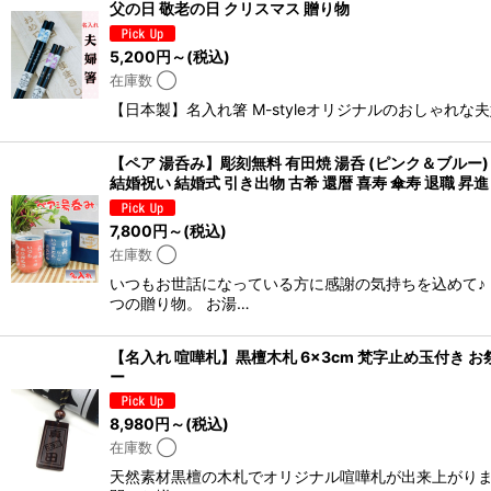
父の日 敬老の日 クリスマス 贈り物
5,200
円
～
(税込)
在庫数 ◯
【日本製】名入れ箸 M-styleオリジナルのおしゃ
【ペア 湯呑み】彫刻無料 有田焼 湯呑 (ピンク＆ブルー
結婚祝い 結婚式 引き出物 古希 還暦 喜寿 傘寿 退職 昇
7,800
円
～
(税込)
在庫数 ◯
いつもお世話になっている方に感謝の気持ちを込めて♪
つの贈り物。 お湯…
【名入れ 喧嘩札】黒檀木札 6×3cm 梵字止め玉付き 
ー
8,980
円
～
(税込)
在庫数 ◯
天然素材黒檀の木札でオリジナル喧嘩札が出来上がりま