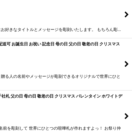
にはお好きなタイトルとメッセージを彫刻いたします。 もちろん彫…
可 お誕生日 お祝い 記念日 母の日 父の日 敬老の日 クリスマス
 贈る人の名前やメッセージが彫刻できるオリジナルで世界にひと
社札 父の日 母の日 敬老の日 クリスマス バレンタイン ホワイトデ
名前を彫刻して 世界にひとつの喧嘩札が作れますよっ！ お祭り仲