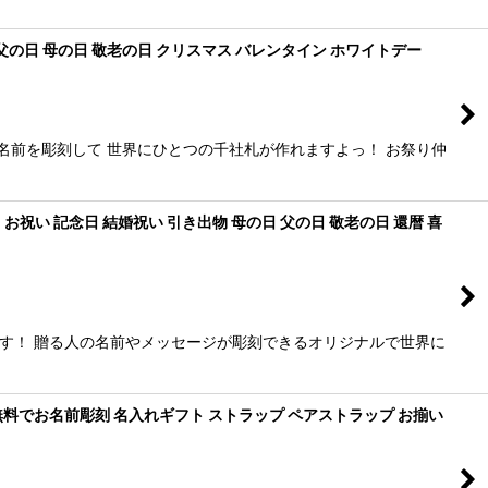
父の日 母の日 敬老の日 クリスマス バレンタイン ホワイトデー
名前を彫刻して 世界にひとつの千社札が作れますよっ！ お祭り仲
祝い 記念日 結婚祝い 引き出物 母の日 父の日 敬老の日 還暦 喜
す！ 贈る人の名前やメッセージが彫刻できるオリジナルで世界に
料でお名前彫刻 名入れギフト ストラップ ペアストラップ お揃い