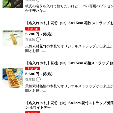
彼氏の名前を入れて贈りたいけど… パパ専用のプレゼ
か不安だな…
【名入れ 木札】花竹（中）5×1.5cm 花竹 ストラッ
5,280
円
～
(税込)
在庫数 ◯
天然素材花竹の木札でオリジナルストラップが出来上が
間とお揃い…
【名入れ 木札】柘植（中）5×1.5cm 柘植ストラップ
5,680
円
～
(税込)
在庫数 ◯
天然素材柘植の木札でオリジナルストラップが出来上が
間とお揃い…
【名入れ 木札】花竹（大）6×2cm 花竹ストラップ 梵
ン ホワイトデー