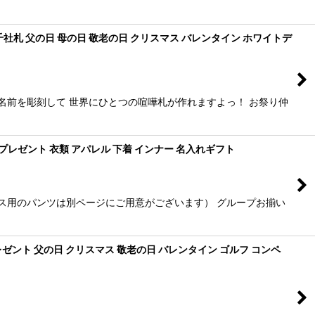
社札 父の日 母の日 敬老の日 クリスマス バレンタイン ホワイトデ
名前を彫刻して 世界にひとつの喧嘩札が作れますよっ！ お祭り仲
プレゼント 衣類 アパレル 下着 インナー 名入れギフト
ス用のパンツは別ページにご用意がございます） グループお揃い
ント 父の日 クリスマス 敬老の日 バレンタイン ゴルフ コンペ