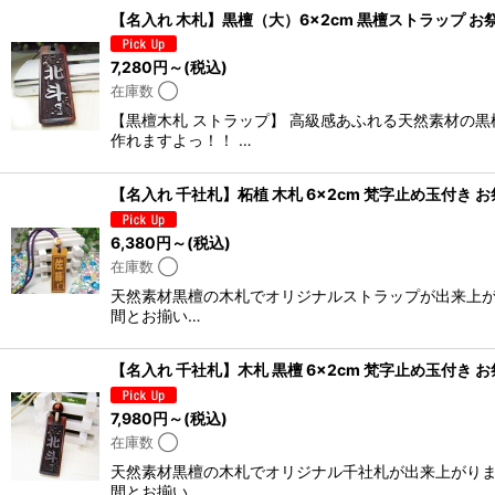
【名入れ 木札】黒檀（大）6×2cm 黒檀ストラップ お
7,280
円
～
(税込)
在庫数 ◯
【黒檀木札 ストラップ】 高級感あふれる天然素材の
作れますよっ！！ …
【名入れ 千社札】柘植 木札 6×2cm 梵字止め玉付き
6,380
円
～
(税込)
在庫数 ◯
天然素材黒檀の木札でオリジナルストラップが出来上が
間とお揃い…
【名入れ 千社札】木札 黒檀 6×2cm 梵字止め玉付き
7,980
円
～
(税込)
在庫数 ◯
天然素材黒檀の木札でオリジナル千社札が出来上がりま
間とお揃い…