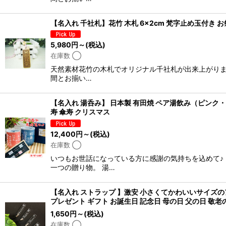
【名入れ 千社札】花竹 木札 6×2cm 梵字止め玉付き
5,980
円
～
(税込)
在庫数 ◯
天然素材花竹の木札でオリジナル千社札が出来上がりま
間とお揃い…
【名入れ 湯呑み】 日本製 有田焼 ペア湯飲み（ピンク・
寿 傘寿 クリスマス
12,400
円
～
(税込)
在庫数 ◯
いつもお世話になっている方に感謝の気持ちを込めて♪
一つの贈り物。 湯…
【名入れ ストラップ 】激安 小さくてかわいいサイズの
プレゼント ギフト お誕生日 記念日 母の日 父の日 敬老
1,650
円
～
(税込)
在庫数 ◯