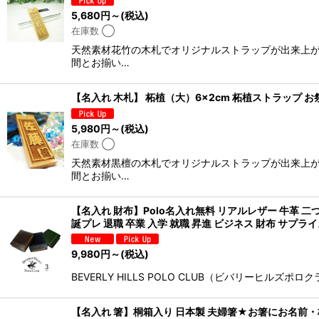
5,680
円
～
(税込)
在庫数 ◯
天然素材花竹の木札でオリジナルストラップが出来上が
間とお揃い…
【名入れ 木札】 柘植（大）6×2cm 柘植ストラップ 
5,980
円
～
(税込)
在庫数 ◯
天然素材黒檀の木札でオリジナルストラップが出来上が
間とお揃い…
【名入れ 財布】Polo名入れ無料 リアルレザー 牛革 二
誕プレ 退職 卒業 入学 就職 昇進 ビジネス 財布 サプラ
9,980
円
～
(税込)
BEVERLY HILLS POLO CLUB（ビバリーヒル
【名入れ 箸】桐箱入り 日本製 夫婦箸★お箸にお名前・桐