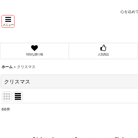
心を込め
メニュー
特別な贈り物
人気商品
ホーム
>
クリスマス
クリスマス
66
件
表示数
:
在庫あり