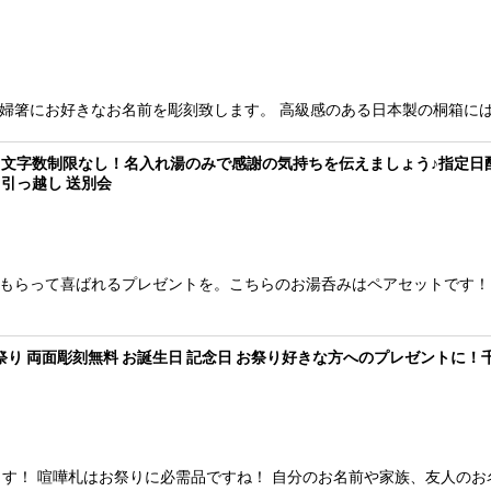
れな夫婦箸にお好きなお名前を彫刻致します。 高級感のある日本製の桐箱
) 文字数制限なし！名入れ湯のみで感謝の気持ちを伝えましょう♪指定日配送
進 引っ越し 送別会
 もらって喜ばれるプレゼントを。こちらのお湯呑みはペアセットです！
お祭り 両面彫刻無料 お誕生日 記念日 お祭り好きな方へのプレゼントに！千
す！ 喧嘩札はお祭りに必需品ですね！ 自分のお名前や家族、友人のお