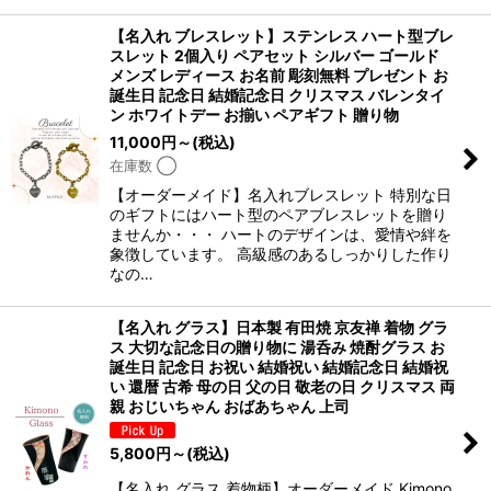
【名入れ ブレスレット】ステンレス ハート型ブレ
スレット 2個入り ペアセット シルバー ゴールド
メンズ レディース お名前 彫刻無料 プレゼント お
誕生日 記念日 結婚記念日 クリスマス バレンタイ
ン ホワイトデー お揃い ペアギフト 贈り物
11,000
円
～
(税込)
在庫数 ◯
【オーダーメイド】名入れブレスレット 特別な日
のギフトにはハート型のペアブレスレットを贈り
ませんか・・・ ハートのデザインは、愛情や絆を
象徴しています。 高級感のあるしっかりした作り
なの…
【名入れ グラス】日本製 有田焼 京友禅 着物 グラ
ス 大切な記念日の贈り物に 湯呑み 焼酎グラス お
誕生日 記念日 お祝い 結婚祝い 結婚記念日 結婚祝
い 還暦 古希 母の日 父の日 敬老の日 クリスマス 両
親 おじいちゃん おばあちゃん 上司
5,800
円
～
(税込)
【名入れ グラス 着物柄】オーダーメイド Kimono