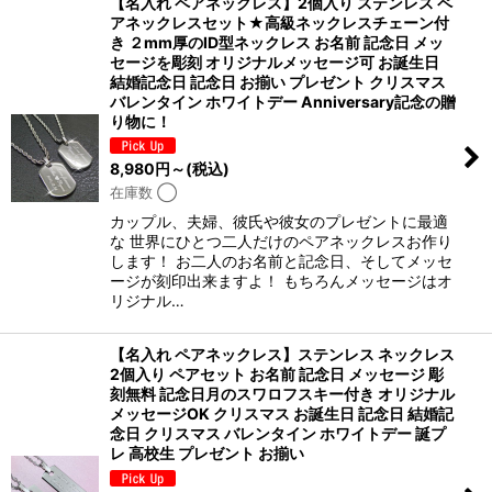
【名入れ ペアネックレス】2個入り ステンレス ペ
アネックレスセット★高級ネックレスチェーン付
き ２mm厚のID型ネックレス お名前 記念日 メッ
セージを彫刻 オリジナルメッセージ可 お誕生日
結婚記念日 記念日 お揃い プレゼント クリスマス
バレンタイン ホワイトデー Anniversary記念の贈
り物に！
8,980
円
～
(税込)
在庫数 ◯
カップル、夫婦、彼氏や彼女のプレゼントに最適
な 世界にひとつ二人だけのペアネックレスお作り
します！ お二人のお名前と記念日、そしてメッセ
ージが刻印出来ますよ！ もちろんメッセージはオ
リジナル…
【名入れ ペアネックレス】ステンレス ネックレス
2個入り ペアセット お名前 記念日 メッセージ 彫
刻無料 記念日月のスワロフスキー付き オリジナル
メッセージOK クリスマス お誕生日 記念日 結婚記
念日 クリスマス バレンタイン ホワイトデー 誕プ
レ 高校生 プレゼント お揃い