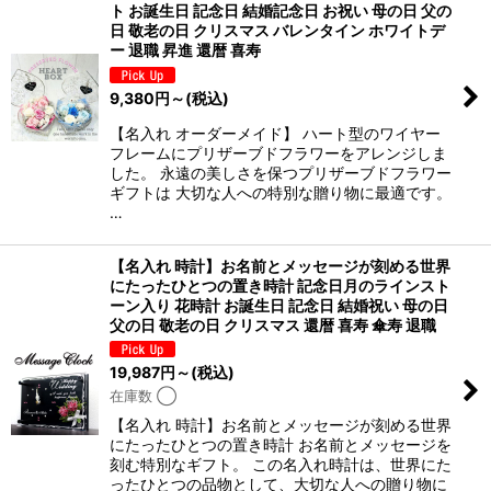
ト お誕生日 記念日 結婚記念日 お祝い 母の日 父の
日 敬老の日 クリスマス バレンタイン ホワイトデ
ー 退職 昇進 還暦 喜寿
9,380
円
～
(税込)
【名入れ オーダーメイド】 ハート型のワイヤー
フレームにプリザーブドフラワーをアレンジしま
した。 永遠の美しさを保つプリザーブドフラワー
ギフトは 大切な人への特別な贈り物に最適です。
…
【名入れ 時計】お名前とメッセージが刻める世界
にたったひとつの置き時計 記念日月のラインスト
ーン入り 花時計 お誕生日 記念日 結婚祝い 母の日
父の日 敬老の日 クリスマス 還暦 喜寿 傘寿 退職
19,987
円
～
(税込)
在庫数 ◯
【名入れ 時計】お名前とメッセージが刻める世界
にたったひとつの置き時計 お名前とメッセージを
刻む特別なギフト。 この名入れ時計は、世界にた
ったひとつの品物として、大切な人への贈り物に