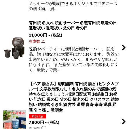
メッセージが彫刻できるオリジナルで世界に一つ
の贈り物。 湯…
有田焼 名入れ 焼酎サーバー 名窯有田焼 敬老の日
還暦祝い 退職祝い 父の日 母の日
21,000
円
～
(税込)
在庫数 △
晩酌やパーティーに便利な焼酎サーバー。 記念
品、贈り物などに大変喜ばれております。 陶器で
出来ているため、やわらかく、まろやかな味わい
になります。 また蓋がついているので酸化しにく
く、最後まで美…
【ペア 湯呑み】彫刻無料 有田焼 湯呑 (ピンク＆ブ
ルー) 文字数制限なし！名入れ湯のみで感謝の気
持ちを伝えましょう♪指定日配送可 お誕生日 お祝
い 記念日 母の日 父の日 敬老の日 クリスマス 結婚
祝い 結婚式 引き出物 古希 還暦 喜寿 傘寿 退職 昇
進 引っ越し 送別会
7,800
円
～
(税込)
在庫数 ◯