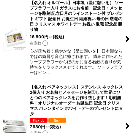
【名入れ オルゴール】日本製（星に願いを） ソー
プフラワー入り ガラスにお名前・記念日・メッセ
ージを彫刻 記念日月のラインストーン付 プレゼン
ト ギフト 記念日 お誕生日 結婚祝い 母の日 敬老の
日 クリスマス ホワイトデー お祝い 退職 記念品 贈
り物
16,800
円
～
(税込)
在庫数 ◯
心が落ち着く穏やかな【星に願いを】 日本製なら
ではの綺麗な音色に癒されます。 繊細に作られた
ソープフラワーからほのかに香る石鹸の香りが気
持ちをリラックスさせてくれます。 ソープフラワ
ーはピン…
【名入れ ペアネックレス】ステンレス ネックレス
2個入り お名前とメッセージを刻印して世界にひ
とつのペアネックレスをお作り致します！彫刻無
料！オリジナルオーダー お誕生日 記念日 クリス
マス バレンタイン ホワイトデーのプレゼントに☆
彡
7,980
円
～
(税込)