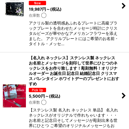
19,987
円
～
(税込)
在庫数 ◯
アクリル製の透明感あふれるプレートに高級ブラ
ックプレートを合わせたメッセージ時計にクリス
タルビーズが華やかなアメリカンフラワーを添え
ました。 アクリルプレートにはご希望のお名前・
タイトル・メッセ…
【名入れ ネックレス】ステンレス製 ネックレス
お名前とメッセージを刻印して世界にひとつのネ
ックレスをお作り致します！彫刻無料！オリジナ
ルオーダー お誕生日 記念日 結婚記念日 クリスマ
ス バレンタイン ホワイトデーのプレゼントにおす
すめ
5,500
円
～
(税込)
在庫数 ◯
【ステンレス製 名入れ ネックレス 単品】 名入れ
ネックレスがオリジナルで作れちゃいます・・・
お名前と記念日そしてメッセージが彫刻出来る世
界にひとつ ご希望のオリジナルメッセージもお