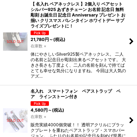
【 名入れ ペアネックレス 】2個入り ペアセット
シルバー925 あずきチェーン お名前 記念日 無料
彫刻 お誕生日 記念日 Anniversary プレゼント お
揃い クリスマス バレンタイン ホワイトデー サプ
ライズプレゼントに！
21,780
円
～
(税込)
在庫数 ×
体にやさしいSilver925製ペアネックレス。 二人
の名前と記念日が彫刻出来るペアセットです。 大
きさ長さも丁度よく、二人の名前を刻んで持てば
とても幸せな気分になりますね。 今回は大人気の
アズ…
名入れ スマートフォン ペアストラップ ペ
ア ラインストーン付き
4,580
円
～
(税込)
在庫数 ×
販売実績4000個突破！！ 透明アクリルにブラッ
クプレートを重ねたペアストラップ・スマホバー
ジョン。 ふたりのお名前や記念日を刻めば世界に