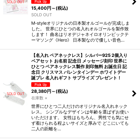
15,400
円
～
(税込)
SOLD OUT
M-styleオリジナルの日本製オルゴールが完成しま
した。 世界にひとつの名入れオルゴールを製作致
します！ 曲名はリオデジャネイロオリンピックテ
ーマソング《Hero》 日本製なので優しい音色…
【名入れ ペアネックレス】シルバー925 2個入り
ペアセット お名前 記念日 メッセージ刻印 世界に
ひとつ ペアネックレス製作 刻印無料 お誕生日 記
念日 クリスマス バレンタインデー ホワイトデー
誕プレ 名入れギフト サプライズ プレゼント！
28,380
円
～
(税込)
在庫数 ×
世界にひとつ二人だけのオリジナル名入れネック
レス。 シンプルなデザインは年齢を選ばずお使い
いただけます。 女性はもちろん、男性でも気にせ
ず着けられる程よいサイズと厚みで どこにいても
二人の距離を…