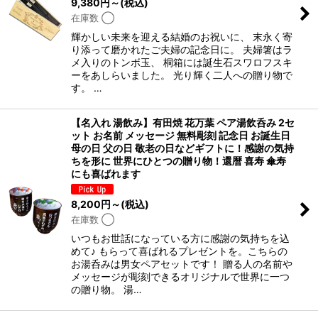
9,380
円
～
(税込)
在庫数 ◯
輝かしい未来を迎える結婚のお祝いに、 末永く寄
り添って磨かれたご夫婦の記念日に。 夫婦箸はラ
メ入りのトンボ玉、 桐箱には誕生石スワロフスキ
ーをあしらいました。 光り輝く二人への贈り物で
す。 …
【名入れ 湯飲み】有田焼 花万葉 ペア湯飲呑み 2セ
ット お名前 メッセージ 無料彫刻 記念日 お誕生日
母の日 父の日 敬老の日などギフトに！感謝の気持
ちを形に 世界にひとつの贈り物！還暦 喜寿 傘寿
にも喜ばれます
8,200
円
～
(税込)
在庫数 ◯
いつもお世話になっている方に感謝の気持ちを込
めて♪ もらって喜ばれるプレゼントを。こちらの
お湯呑みは男女ペアセットです！ 贈る人の名前や
メッセージが彫刻できるオリジナルで世界に一つ
の贈り物。 湯…