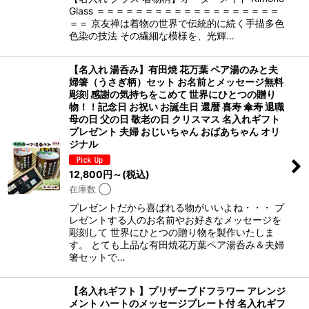
Glass ＝＝＝＝＝＝＝＝＝＝＝＝＝＝＝＝＝＝＝
＝＝ 京友禅は着物の世界で伝統的に続く手描多色
色染の技法 その繊細な模様を、光輝…
【名入れ 湯呑み】有田焼 花万葉 ペア湯のみと夫
婦箸（うさぎ柄）セット お名前とメッセージ無料
彫刻 感謝の気持ちをこめて 世界にひとつの贈り
物！！記念日 お祝い お誕生日 還暦 喜寿 傘寿 退職
母の日 父の日 敬老の日 クリスマス 名入れギフト
プレゼント 夫婦 おじいちゃん おばあちゃん オリ
ジナル
12,800
円
～
(税込)
在庫数 ◯
プレゼントだから喜ばれる物がいいよね・・・ プ
レゼントする人のお名前やお好きなメッセージを
彫刻して 世界にひとつの贈り物を製作いたしま
す。 とても上品な有田焼花万葉ペア湯呑み＆夫婦
箸セットで…
【名入れギフト 】プリザーブドフラワー アレンジ
メント ハートのメッセージプレート付 名入れギフ