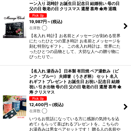
ーン入り 花時計 お誕生日 記念日 結婚祝い 母の日
父の日 敬老の日 クリスマス 還暦 喜寿 傘寿 退職
並び順
:
19,987
円
～
(税込)
在庫数 ◯
絞り込む
【名入れ 時計】お名前とメッセージが刻める世界
にたったひとつの置き時計 お名前とメッセージを
刻む特別なギフト。 この名入れ時計は、世界にた
ったひとつの品物として、大切な人への贈り物に
ぴったりで…
【名入れ 湯呑み】 日本製 有田焼 ペア湯飲み（ピ
ンク・ブルー） 夫婦箸（うさぎ柄） セット 名入
れギフト プレゼント お誕生日 お祝い 記念日 結婚
祝い 引き出物 母の日 父の日 敬老の日 還暦 喜寿 傘
寿 クリスマス
12,400
円
～
(税込)
在庫数 ◯
いつもお世話になっている方に感謝の気持ちを込
めて♪ もらって喜ばれるプレゼントを。こちらの
お湯呑みは男女ペアセットです！ 贈る人の名前や