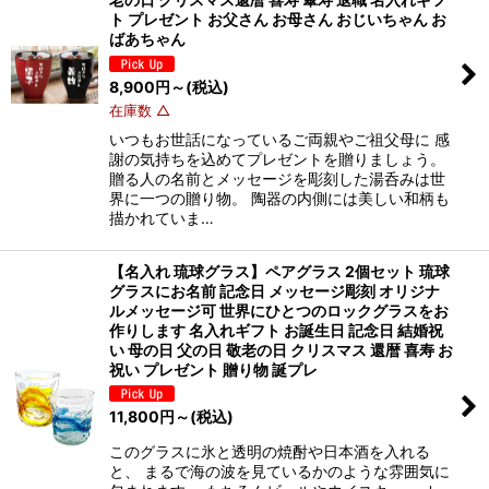
ト プレゼント お父さん お母さん おじいちゃん お
ばあちゃん
8,900
円
～
(税込)
在庫数 △
いつもお世話になっているご両親やご祖父母に 感
謝の気持ちを込めてプレゼントを贈りましょう。
贈る人の名前とメッセージを彫刻した湯呑みは世
界に一つの贈り物。 陶器の内側には美しい和柄も
描かれていま…
【名入れ 琉球グラス】ペアグラス 2個セット 琉球
グラスにお名前 記念日 メッセージ彫刻 オリジナ
ルメッセージ可 世界にひとつのロックグラスをお
作りします 名入れギフト お誕生日 記念日 結婚祝
い 母の日 父の日 敬老の日 クリスマス 還暦 喜寿 お
祝い プレゼント 贈り物 誕プレ
11,800
円
～
(税込)
このグラスに氷と透明の焼酎や日本酒を入れる
と、 まるで海の波を見ているかのような雰囲気に