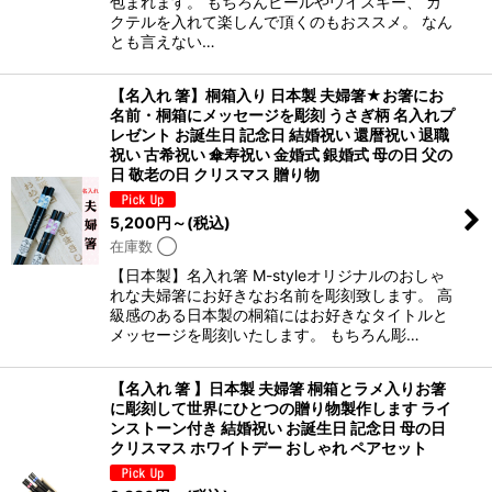
包まれます。 もちろんビールやウイスキー、 カ
クテルを入れて楽しんで頂くのもおススメ。 なん
とも言えない…
【名入れ 箸】桐箱入り 日本製 夫婦箸★お箸にお
名前・桐箱にメッセージを彫刻 うさぎ柄 名入れプ
レゼント お誕生日 記念日 結婚祝い 還暦祝い 退職
祝い 古希祝い 傘寿祝い 金婚式 銀婚式 母の日 父の
日 敬老の日 クリスマス 贈り物
5,200
円
～
(税込)
在庫数 ◯
【日本製】名入れ箸 M-styleオリジナルのおしゃ
れな夫婦箸にお好きなお名前を彫刻致します。 高
級感のある日本製の桐箱にはお好きなタイトルと
メッセージを彫刻いたします。 もちろん彫…
【名入れ 箸 】日本製 夫婦箸 桐箱とラメ入りお箸
に彫刻して世界にひとつの贈り物製作します ライ
ンストーン付き 結婚祝い お誕生日 記念日 母の日
クリスマス ホワイトデー おしゃれ ペアセット