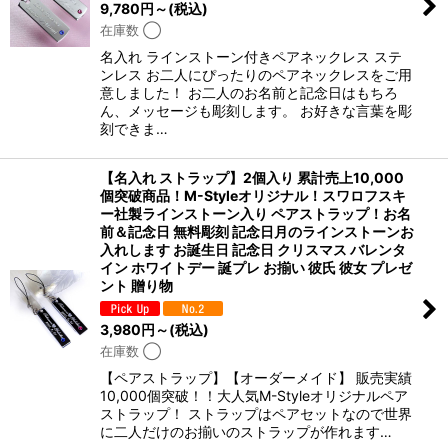
9,780
円
～
(税込)
在庫数 ◯
名入れ ラインストーン付きペアネックレス ステ
ンレス お二人にぴったりのペアネックレスをご用
意しました！ お二人のお名前と記念日はもちろ
ん、メッセージも彫刻します。 お好きな言葉を彫
刻できま…
【名入れ ストラップ】2個入り 累計売上10,000
個突破商品！M-Styleオリジナル！スワロフスキ
ー社製ラインストーン入り ペアストラップ！お名
前＆記念日 無料彫刻 記念日月のラインストーンお
入れします お誕生日 記念日 クリスマス バレンタ
イン ホワイトデー 誕プレ お揃い 彼氏 彼女 プレゼ
ント 贈り物
3,980
円
～
(税込)
在庫数 ◯
【ペアストラップ】【オーダーメイド】 販売実績
10,000個突破！！大人気M-Styleオリジナルペア
ストラップ！ ストラップはペアセットなので世界
に二人だけのお揃いのストラップが作れます…