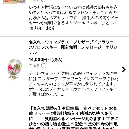
いつもお世話になっている方に感謝の気持ちを込
めて♪ もらって喜ばれるプレゼントを。こちらの
お湯呑みはペアセットです！ 贈る人の名前やメッ
セージが彫刻できるオリジナルで世界にひとつの
贈り物。 お湯…
名入れ ワイングラス プリザーブドフラワー
スワロフスキー 彫刻無料 メッセージ オリジ
ナル
14,080
円
～
(税込)
在庫数 ◯
美しいフォルムと透明度の高いワイングラスの中
には プリザーブドフラワーとドレスアップされた
クマちゃんのピックが華やかに飾られています。
ボウルにはダイヤモンドカラーのスワロフスキー
が散りばめられ、…
【名入れ 湯呑み】有田焼 黒・赤 ペアセット お名
前 メッセージ彫刻 貼箱入り 感謝の気持ちを形
に・・・笑顔溢れるメッセージ刻みます！ 世界に
ひとつの贈り物 お誕生日 記念日 父の日 母の日 敬
老の日 クリスマス還暦 喜寿 傘寿 退職 名入れギフ