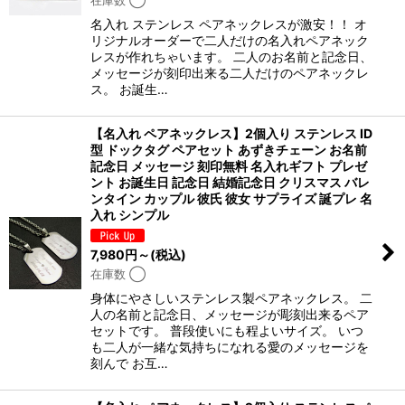
在庫数 ◯
名入れ ステンレス ペアネックレスが激安！！ オ
リジナルオーダーで二人だけの名入れペアネック
レスが作れちゃいます。 二人のお名前と記念日、
メッセージが刻印出来る二人だけのペアネックレ
ス。 お誕生…
【名入れ ペアネックレス】2個入り ステンレス ID
型 ドックタグ ペアセット あずきチェーン お名前
記念日 メッセージ 刻印無料 名入れギフト プレゼ
ント お誕生日 記念日 結婚記念日 クリスマス バレ
ンタイン カップル 彼氏 彼女 サプライズ 誕プレ 名
入れ シンプル
7,980
円
～
(税込)
在庫数 ◯
身体にやさしいステンレス製ペアネックレス。 二
人の名前と記念日、メッセージが彫刻出来るペア
セットです。 普段使いにも程よいサイズ。 いつ
も二人が一緒な気持ちになれる愛のメッセージを
刻んで お互…