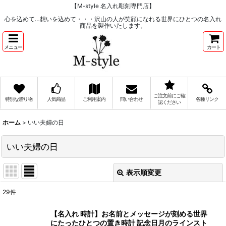
【M-style 名入れ彫刻専門店】
心を込めて…想いを込めて・・・沢山の人が笑顔になれる世界にひとつの名入れ
商品を製作いたします。
メニュー
カート
ご注文前にご確
特別な贈り物
人気商品
ご利用案内
問い合わせ
各種リンク
認ください
ホーム
>
いい夫婦の日
いい夫婦の日
表示順変更
閉じる
29
件
表示数
:
【名入れ 時計】お名前とメッセージが刻める世界
にたったひとつの置き時計 記念日月のラインスト
在庫あり