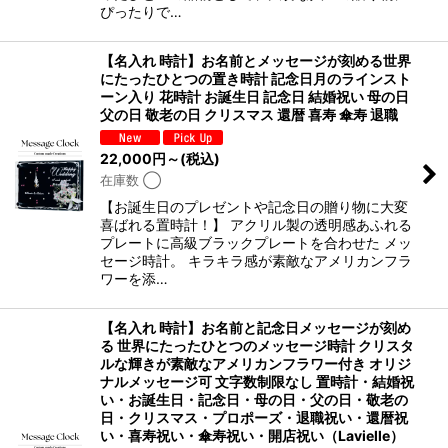
ぴったりで…
【名入れ 時計】お名前とメッセージが刻める世界
にたったひとつの置き時計 記念日月のラインスト
ーン入り 花時計 お誕生日 記念日 結婚祝い 母の日
父の日 敬老の日 クリスマス 還暦 喜寿 傘寿 退職
22,000
円
～
(税込)
在庫数 ◯
【お誕生日のプレゼントや記念日の贈り物に大変
喜ばれる置時計！】 アクリル製の透明感あふれる
プレートに高級ブラックプレートを合わせた メッ
セージ時計。 キラキラ感が素敵なアメリカンフラ
ワーを添…
【名入れ 時計】お名前と記念日メッセージが刻め
る 世界にたったひとつのメッセージ時計 クリスタ
ルな輝きが素敵なアメリカンフラワー付き オリジ
ナルメッセージ可 文字数制限なし 置時計・結婚祝
い・お誕生日・記念日・母の日・父の日・敬老の
日・クリスマス・プロポーズ・退職祝い・還暦祝
い・喜寿祝い・傘寿祝い・開店祝い（Lavielle）