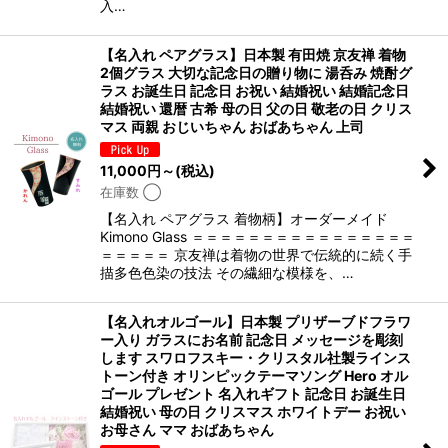
入…
【名入れ ペアグラス】日本製 有田焼 京友禅 着物
2個グラス 大切な記念日の贈り物に 湯呑み 焼酎グ
ラス お誕生日 記念日 お祝い 結婚祝い 結婚記念日
結婚祝い 還暦 古希 母の日 父の日 敬老の日 クリス
マス 両親 おじいちゃん おばあちゃん 上司
11,000
円
～
(税込)
在庫数 ◯
【名入れ ペアグラス 着物柄】オーダーメイド
Kimono Glass ＝＝＝＝＝＝＝＝＝＝＝＝＝＝＝＝
＝＝＝＝＝ 京友禅は着物の世界で伝統的に続く手
描多色色染の技法 その繊細な模様を、…
【名入れオルゴール】日本製 プリザーブドフラワ
ー入り ガラスにお名前 記念日 メッセージを彫刻
します スワロフスキー・クリスタル社製ラインス
トーン付き オリンピックテーマソング Hero オル
ゴール プレゼント 名入れギフト 記念日 お誕生日
結婚祝い 母の日 クリスマス ホワイトデー お祝い
お母さん ママ おばあちゃん