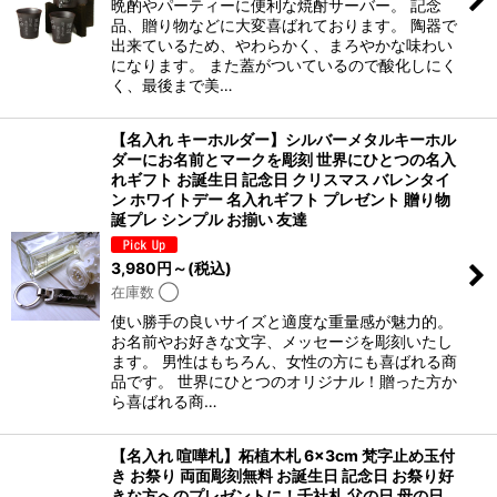
晩酌やパーティーに便利な焼酎サーバー。 記念
品、贈り物などに大変喜ばれております。 陶器で
出来ているため、やわらかく、まろやかな味わい
になります。 また蓋がついているので酸化しにく
く、最後まで美…
【名入れ キーホルダー】シルバーメタルキーホル
ダーにお名前とマークを彫刻 世界にひとつの名入
れギフト お誕生日 記念日 クリスマス バレンタイ
ン ホワイトデー 名入れギフト プレゼント 贈り物
誕プレ シンプル お揃い 友達
3,980
円
～
(税込)
在庫数 ◯
使い勝手の良いサイズと適度な重量感が魅力的。
お名前やお好きな文字、メッセージを彫刻いたし
ます。 男性はもちろん、女性の方にも喜ばれる商
品です。 世界にひとつのオリジナル！贈った方か
ら喜ばれる商…
【名入れ 喧嘩札】柘植木札 6×3cm 梵字止め玉付
き お祭り 両面彫刻無料 お誕生日 記念日 お祭り好
きな方へのプレゼントに！千社札 父の日 母の日