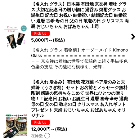
【名入れ グラス】日本製 有田焼 京友禅 着物 グラ
ス 大切な記念日の贈り物に 湯呑み 焼酎グラス お
誕生日 記念日 お祝い 結婚祝い 結婚記念日 結婚祝
い 還暦 古希 母の日 父の日 敬老の日 クリスマス 両
親 おじいちゃん おばあちゃん 上司
5,800
円
～
(税込)
【名入れ グラス 着物柄】オーダーメイド Kimono
Glass ＝＝＝＝＝＝＝＝＝＝＝＝＝＝＝＝＝＝＝
＝＝ 京友禅は着物の世界で伝統的に続く手描多色
色染の技法 その繊細な模様を、光輝…
【名入れ 湯呑み】有田焼 花万葉 ペア湯のみと夫
婦箸（うさぎ柄）セット お名前とメッセージ無料
彫刻 感謝の気持ちをこめて 世界にひとつの贈り
物！！記念日 お祝い お誕生日 還暦 喜寿 傘寿 退職
母の日 父の日 敬老の日 クリスマス 名入れギフト
プレゼント 夫婦 おじいちゃん おばあちゃん オリ
ジナル
12,800
円
～
(税込)
在庫数 ◯