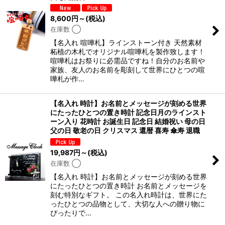
8,600
円
～
(税込)
在庫数 ◯
【名入れ 喧嘩札】ラインストーン付き 天然素材
柘植の木札でオリジナル喧嘩札を製作致します！
喧嘩札はお祭りに必需品ですね！自分のお名前や
家族、友人のお名前を彫刻して世界にひとつの喧
嘩札が作…
【名入れ 時計】お名前とメッセージが刻める世界
にたったひとつの置き時計 記念日月のラインスト
ーン入り 花時計 お誕生日 記念日 結婚祝い 母の日
父の日 敬老の日 クリスマス 還暦 喜寿 傘寿 退職
19,987
円
～
(税込)
在庫数 ◯
【名入れ 時計】お名前とメッセージが刻める世界
にたったひとつの置き時計 お名前とメッセージを
刻む特別なギフト。 この名入れ時計は、世界にた
ったひとつの品物として、大切な人への贈り物に
ぴったりで…