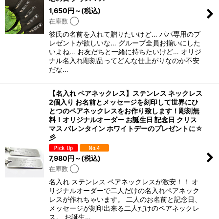
1,650
円
～
(税込)
在庫数 ◯
彼氏の名前を入れて贈りたいけど… パパ専用のプ
レゼントが欲しいな… グループ全員お揃いにした
いよね… お友だちと一緒に持ちたいけど… オリジ
ナル名入れ彫刻品ってどんな仕上がりなのか不安
だな…
【名入れ ペアネックレス】ステンレス ネックレス
2個入り お名前とメッセージを刻印して世界にひ
とつのペアネックレスをお作り致します！彫刻無
料！オリジナルオーダー お誕生日 記念日 クリス
マス バレンタイン ホワイトデーのプレゼントに☆
彡
7,980
円
～
(税込)
在庫数 ◯
名入れ ステンレス ペアネックレスが激安！！ オ
リジナルオーダーで二人だけの名入れペアネック
レスが作れちゃいます。 二人のお名前と記念日、
メッセージが刻印出来る二人だけのペアネックレ
ス。 お誕生…