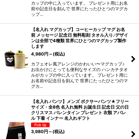
カップの中に入っています。 プレゼント用にお名
前や記念日を刻んで 世界にたったひとつのマグカ
ップ…
【名入れ マグカップ】コーヒーカップ マグ お名
前 メッセージ 記念日 無料彫刻 タオル入り♪デザイ
ンは全部で4種類 世界にひとつのマグカップ製作
します
4,980
円
～
(税込)
カフェオレ風アレンジのかわいい〜マグカップ♪
お出かけにとっても便利なサイズの ハンカチタオ
ルがカップの中に入っています。 プレゼント用に
お名前や記念日を刻んで 世界にたったひとつのマ
グカ…
【名入れ パンツ】メンズ ボクサーパンツ★フリー
サイズ・全8色 名入れ無料 お誕生日 記念日 父の日
クリスマス バレンタイン プレゼント 衣類 アパレ
ル 下着 インナー 名入れギフト
3,980
円
～
(税込)