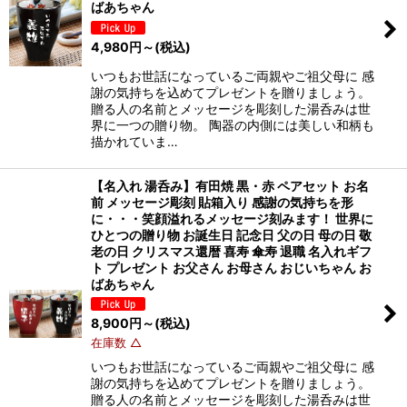
ばあちゃん
4,980
円
～
(税込)
いつもお世話になっているご両親やご祖父母に 感
謝の気持ちを込めてプレゼントを贈りましょう。
贈る人の名前とメッセージを彫刻した湯呑みは世
界に一つの贈り物。 陶器の内側には美しい和柄も
描かれていま…
【名入れ 湯呑み】有田焼 黒・赤 ペアセット お名
前 メッセージ彫刻 貼箱入り 感謝の気持ちを形
に・・・笑顔溢れるメッセージ刻みます！ 世界に
ひとつの贈り物 お誕生日 記念日 父の日 母の日 敬
老の日 クリスマス還暦 喜寿 傘寿 退職 名入れギフ
ト プレゼント お父さん お母さん おじいちゃん お
ばあちゃん
8,900
円
～
(税込)
在庫数 △
いつもお世話になっているご両親やご祖父母に 感
謝の気持ちを込めてプレゼントを贈りましょう。
贈る人の名前とメッセージを彫刻した湯呑みは世