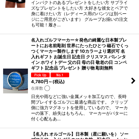
インパクトのあるプレゼントをしたい方 サプライ
ズなプレゼントをしたい方 大好きな彼女とペアで
身に着けたい方（レディース用のパンツは別ペー
ジにご用意がございます） グループお揃いの注文
も可能！履き…
名入れゴルフマーカー☆発色の綺麗な日本製プレ
ートにお名前彫刻 世界にたったひとつ 磁石でくっ
つくマーカー製作します 10カラーより選択可 名
入れギフト お誕生日 記念日 クリスマス バレンタ
イン ホワイトデー 父の日 母の日 敬老の日 コンペ
ギフト 記念品 プレゼント 贈り物 彫刻無料
4,780
円
～
(税込)
在庫数 ◯
日光や雨などに強い金属メッキ加工なので、長時
間プレイするゴルフに最適な商品です。 クリップ
側に強力マグネットを使用しているので、 マーカ
ーの落下、紛失はもちろん、 マーカーがパターに
付く心配もあ…
【名入れ オルゴール】日本製（星に願いを） ソー