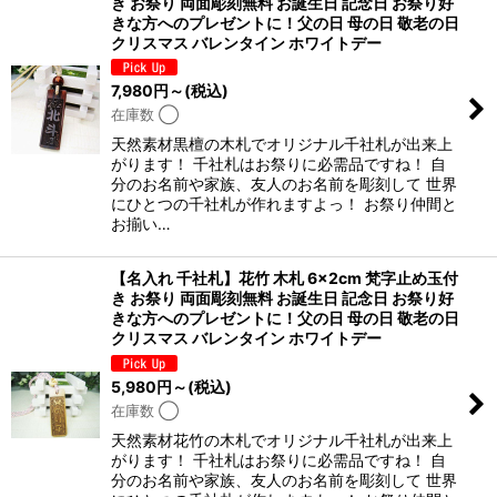
き お祭り 両面彫刻無料 お誕生日 記念日 お祭り好
きな方へのプレゼントに！父の日 母の日 敬老の日
クリスマス バレンタイン ホワイトデー
7,980
円
～
(税込)
在庫数 ◯
天然素材黒檀の木札でオリジナル千社札が出来上
がります！ 千社札はお祭りに必需品ですね！ 自
分のお名前や家族、友人のお名前を彫刻して 世界
にひとつの千社札が作れますよっ！ お祭り仲間と
お揃い…
【名入れ 千社札】花竹 木札 6×2cm 梵字止め玉付
き お祭り 両面彫刻無料 お誕生日 記念日 お祭り好
きな方へのプレゼントに！父の日 母の日 敬老の日
クリスマス バレンタイン ホワイトデー
5,980
円
～
(税込)
在庫数 ◯
天然素材花竹の木札でオリジナル千社札が出来上
がります！ 千社札はお祭りに必需品ですね！ 自
分のお名前や家族、友人のお名前を彫刻して 世界