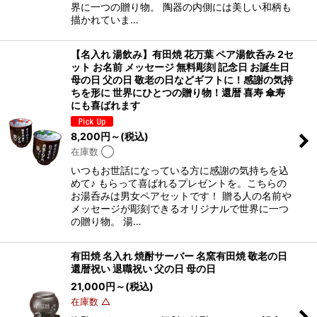
界に一つの贈り物。 陶器の内側には美しい和柄も
描かれていま…
【名入れ 湯飲み】有田焼 花万葉 ペア湯飲呑み 2セ
ット お名前 メッセージ 無料彫刻 記念日 お誕生日
母の日 父の日 敬老の日などギフトに！感謝の気持
ちを形に 世界にひとつの贈り物！還暦 喜寿 傘寿
にも喜ばれます
8,200
円
～
(税込)
在庫数 ◯
いつもお世話になっている方に感謝の気持ちを込
めて♪ もらって喜ばれるプレゼントを。こちらの
お湯呑みは男女ペアセットです！ 贈る人の名前や
メッセージが彫刻できるオリジナルで世界に一つ
の贈り物。 湯…
有田焼 名入れ 焼酎サーバー 名窯有田焼 敬老の日
還暦祝い 退職祝い 父の日 母の日
21,000
円
～
(税込)
在庫数 △