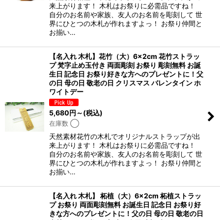
来上がります！ 木札はお祭りに必需品ですね！
自分のお名前や家族、友人のお名前を彫刻して 世
界にひとつの木札が作れますよっ！ お祭り仲間と
お揃い…
【名入れ 木札】花竹（大）6×2cm 花竹ストラッ
プ 梵字止め玉付き 両面彫刻 お祭り 彫刻無料 お誕
生日 記念日 お祭り好きな方へのプレゼントに！父
の日 母の日 敬老の日 クリスマス バレンタイン ホ
ワイトデー
5,680
円
～
(税込)
在庫数 ◯
天然素材花竹の木札でオリジナルストラップが出
来上がります！ 木札はお祭りに必需品ですね！
自分のお名前や家族、友人のお名前を彫刻して 世
界にひとつの木札が作れますよっ！ お祭り仲間と
お揃い…
【名入れ 木札】 柘植（大）6×2cm 柘植ストラッ
プ お祭り 両面彫刻無料 お誕生日 記念日 お祭り好
きな方へのプレゼントに！父の日 母の日 敬老の日