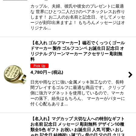
カップル、夫婦、彼氏や彼女のプレゼントに最適
な 世界にひとつ二人だけのペアネックレスお作り
します！ お二人のお名前と記念日、そしてメッセ
ージが刻印出来ますよ！ もちろんメッセージはオ
リジナル…
【名入れ ゴルフマーカー】磁石でくっつくゴール
ドマーカー 製作 ゴルフコンペ お誕生日 記念日 オ
リジナル グリーンマーカー アクセサリー 彫刻無
料
4,780
円
～
(税込)
日光や雨などに強い金属メッキ加工なので、長時
間プレイするゴルフに最適な商品です。 クリップ
側に強力マグネットを使用しているので、マーカ
ーの落下、紛失はもちろん、 マーカーがパターに
付く心配もありま…
【名入れ】マグカップ 大切な人への特別なギフト
お名前 記念日 メッセージ 彫刻無料 デザイン10種
類全5色 ギフト お祝い お誕生日 人気 可愛い おし
ゃれ 記念日 結婚祝い 誕プレ 母の日 父の日 クリス