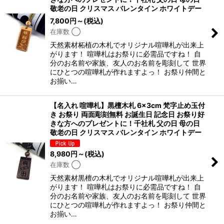
敬老の日 クリスマス バレンタイン ホワイトデー
7,800
円
～
(税込)
在庫数 ◯
天然素材柘植の木札でオリジナル喧嘩札が出来上
がります！ 喧嘩札はお祭りに必需品ですね！ 自
分のお名前や家族、友人のお名前を彫刻して 世界
にひとつの喧嘩札が作れますよっ！ お祭り仲間と
お揃い…
【名入れ 喧嘩札】黒檀木札 6×3cm 梵字止め玉付
き お祭り 両面彫刻無料 お誕生日 記念日 お祭り好
きな方へのプレゼントに！千社札 父の日 母の日
敬老の日 クリスマス バレンタイン ホワイトデー
8,980
円
～
(税込)
在庫数 ◯
天然素材黒檀の木札でオリジナル喧嘩札が出来上
がります！ 喧嘩札はお祭りに必需品ですね！ 自
分のお名前や家族、友人のお名前を彫刻して 世界
にひとつの喧嘩札が作れますよっ！ お祭り仲間と
お揃い…