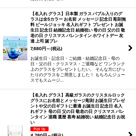
【名入れ グラス】日本製 ガラス バブル入りのグ
ラスは全5カラー お名前 メッセージ 記念日 彫刻無
料 ビールジョッキ 名入れギフト プレゼント お誕
生日 記念日 結婚記念日 結婚祝い 母の日 父の日 敬
老の日 クリスマス バレンタイン ホワイトデー 友
達 上司 誕プレ
7,680
円
～
(税込)
お誕生日・記念日・ご結婚・結婚記念日・母の
日・父の日・クリスマス・ご退職など ワンランク
上のグラスをプレゼントしたい。 そんな方にぴっ
たりのグラスをご用意しました！ もちろんジュー
スでもスムージ…
【名入れ グラス】高級ガラスのクリスタルロック
グラスにお名前とメッセージ彫刻 お誕生日プレゼ
ントや父の日ギフトに最適 お誕生日 記念日 名入
れギフト 母の日 父の日 敬老の日 クリスマス バレ
ンタイン 退職 還暦 喜寿 結婚祝い 結婚記念日 お祝
い
4,780
円
～
(税込)