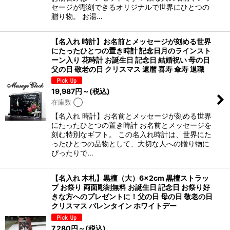
セージが彫刻できるオリジナルで世界にひとつの
贈り物。 お湯…
【名入れ 時計】お名前とメッセージが刻める世界
にたったひとつの置き時計 記念日月のラインスト
ーン入り 花時計 お誕生日 記念日 結婚祝い 母の日
父の日 敬老の日 クリスマス 還暦 喜寿 傘寿 退職
19,987
円
～
(税込)
在庫数 ◯
【名入れ 時計】お名前とメッセージが刻める世界
にたったひとつの置き時計 お名前とメッセージを
刻む特別なギフト。 この名入れ時計は、世界にた
ったひとつの品物として、大切な人への贈り物に
ぴったりで…
【名入れ 木札】黒檀（大）6×2cm 黒檀ストラッ
プ お祭り 両面彫刻無料 お誕生日 記念日 お祭り好
きな方へのプレゼントに！父の日 母の日 敬老の日
クリスマス バレンタイン ホワイトデー
7,280
円
～
(税込)