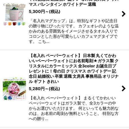
マス バレンタイン ホワイトデー 退職
5,300
円
～
(税込)
「名入れマグカップ」は、特別なギフトや記念日
の贈り物にぴったりです。 カフェオレのような温
かみのある雰囲気をイメージさせるタオル入りで
コロンとした形が可愛らしいカフェマグタイプで
す。 こち…
【名入れ ペーパーウェイト】 日本製 丸くてかわ
いいペーパーウェイトにお名前彫刻★ガラス製 ク
リスタルにカラーミックス 全3color お誕生日プ
レゼントに！母の日 クリスマス ホワイトデー 記
念日 結婚祝い 卒業 退職 文房具 事務用品 オリジナ
ル ギフト きれい
5,280
円
～
(税込)
【名入れ ペーパーウェイト】 まるくてかわいい
ペーパーウェイトはガラス製で、全3カラーの中
からお選びいただけます。 何といっても魅力的な
のは、お名前の彫刻が無料ということ。 特別な方
への贈り…