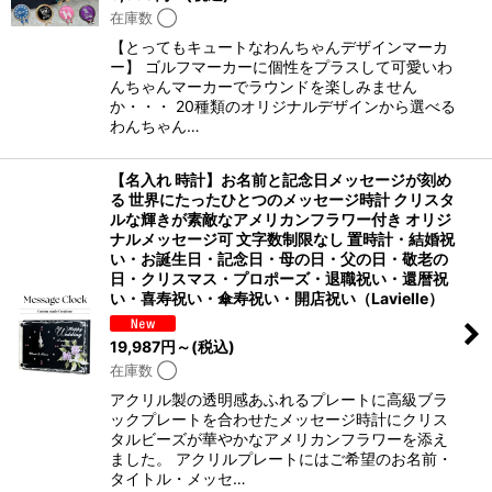
在庫数 ◯
【とってもキュートなわんちゃんデザインマーカ
ー】 ゴルフマーカーに個性をプラスして可愛いわ
んちゃんマーカーでラウンドを楽しみません
か・・・ 20種類のオリジナルデザインから選べる
わんちゃん…
【名入れ 時計】お名前と記念日メッセージが刻め
る 世界にたったひとつのメッセージ時計 クリスタ
ルな輝きが素敵なアメリカンフラワー付き オリジ
ナルメッセージ可 文字数制限なし 置時計・結婚祝
い・お誕生日・記念日・母の日・父の日・敬老の
日・クリスマス・プロポーズ・退職祝い・還暦祝
い・喜寿祝い・傘寿祝い・開店祝い（Lavielle）
19,987
円
～
(税込)
在庫数 ◯
アクリル製の透明感あふれるプレートに高級ブラ
ックプレートを合わせたメッセージ時計にクリス
タルビーズが華やかなアメリカンフラワーを添え
ました。 アクリルプレートにはご希望のお名前・
タイトル・メッセ…