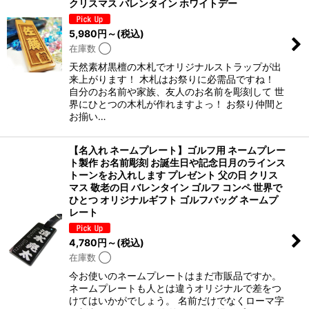
クリスマス バレンタイン ホワイトデー
5,980
円
～
(税込)
在庫数 ◯
天然素材黒檀の木札でオリジナルストラップが出
来上がります！ 木札はお祭りに必需品ですね！
自分のお名前や家族、友人のお名前を彫刻して 世
界にひとつの木札が作れますよっ！ お祭り仲間と
お揃い…
【名入れ ネームプレート】ゴルフ用 ネームプレー
ト製作 お名前彫刻 お誕生日や記念日月のラインス
トーンをお入れします プレゼント 父の日 クリス
マス 敬老の日 バレンタイン ゴルフ コンペ 世界で
ひとつ オリジナルギフト ゴルフバッグ ネームプ
レート
4,780
円
～
(税込)
在庫数 ◯
今お使いのネームプレートはまだ市販品ですか。
ネームプレートも人とは違うオリジナルで差をつ
けてはいかがでしょう。 名前だけでなくローマ字