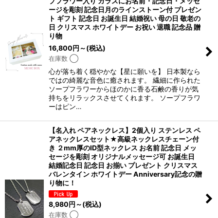
プフラワー入り ガラスにお名前・記念日・メッセ
ージを彫刻 記念日月のラインストーン付 プレゼン
ト ギフト 記念日 お誕生日 結婚祝い 母の日 敬老の
日 クリスマス ホワイトデー お祝い 退職 記念品 贈
り物
16,800
円
～
(税込)
在庫数 ◯
心が落ち着く穏やかな【星に願いを】 日本製なら
ではの綺麗な音色に癒されます。 繊細に作られた
ソープフラワーからほのかに香る石鹸の香りが気
持ちをリラックスさせてくれます。 ソープフラワ
ーはピン…
【名入れ ペアネックレス】2個入り ステンレス ペ
アネックレスセット★高級ネックレスチェーン付
き ２mm厚のID型ネックレス お名前 記念日 メッ
セージを彫刻 オリジナルメッセージ可 お誕生日
結婚記念日 記念日 お揃い プレゼント クリスマス
バレンタイン ホワイトデー Anniversary記念の贈
り物に！
8,980
円
～
(税込)
在庫数 ◯