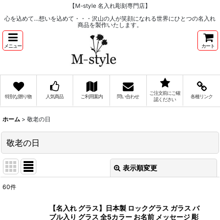
【M-style 名入れ彫刻専門店】
心を込めて…想いを込めて・・・沢山の人が笑顔になれる世界にひとつの名入れ
商品を製作いたします。
メニュー
カート
ご注文前にご確
特別な贈り物
人気商品
ご利用案内
問い合わせ
各種リンク
認ください
ホーム
>
敬老の日
敬老の日
表示順変更
閉じる
60
件
表示数
:
【名入れ グラス】日本製 ロックグラス ガラス バ
ブル入り グラス 全5カラー お名前 メッセージ 彫
在庫あり