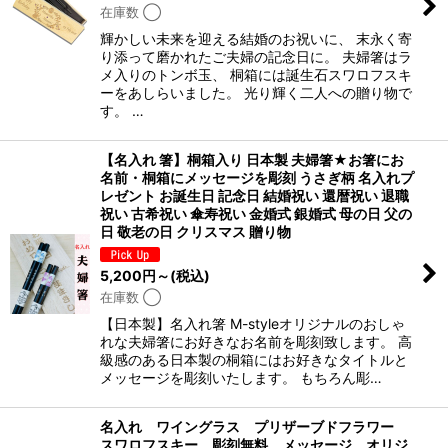
在庫数 ◯
輝かしい未来を迎える結婚のお祝いに、 末永く寄
り添って磨かれたご夫婦の記念日に。 夫婦箸はラ
メ入りのトンボ玉、 桐箱には誕生石スワロフスキ
ーをあしらいました。 光り輝く二人への贈り物で
す。 …
【名入れ 箸】桐箱入り 日本製 夫婦箸★お箸にお
名前・桐箱にメッセージを彫刻 うさぎ柄 名入れプ
レゼント お誕生日 記念日 結婚祝い 還暦祝い 退職
祝い 古希祝い 傘寿祝い 金婚式 銀婚式 母の日 父の
日 敬老の日 クリスマス 贈り物
5,200
円
～
(税込)
在庫数 ◯
【日本製】名入れ箸 M-styleオリジナルのおしゃ
れな夫婦箸にお好きなお名前を彫刻致します。 高
級感のある日本製の桐箱にはお好きなタイトルと
メッセージを彫刻いたします。 もちろん彫…
名入れ ワイングラス プリザーブドフラワー
スワロフスキー 彫刻無料 メッセージ オリジ