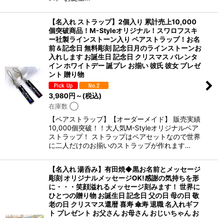
【名入れ ストラップ】2個入り 累計売上10,000
個突破商品！M-Styleオリジナル！スワロフスキ
ー社製ラインストーン入り ペアストラップ！お名
前＆記念日 無料彫刻 記念日月のラインストーンお
入れします お誕生日 記念日 クリスマス バレンタ
イン ホワイトデー 誕プレ お揃い 彼氏 彼女 プレゼ
ント 贈り物
3,980
円
～
(税込)
在庫数 ◯
【ペアストラップ】【オーダーメイド】 販売実績
10,000個突破！！大人気M-Styleオリジナルペア
ストラップ！ ストラップはペアセットなので世界
に二人だけのお揃いのストラップが作れます…
【名入れ 湯呑み】有田焼◆黒お名前とメッセージ
彫刻 オリジナルメッセージOK!感謝の気持ちを形
に・・・笑顔溢れるメッセージ刻みます！ 世界に
ひとつの贈り物 お誕生日 記念日 父の日 母の日 敬
老の日 クリスマス還暦 喜寿 傘寿 退職 名入れギフ
ト プレゼント お父さん お母さん おじいちゃん お