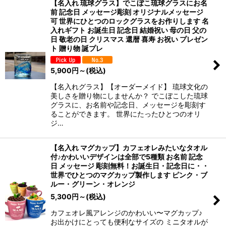
【名入れ 琉球グラス】でこぼこ琉球グラスにお名
前 記念日 メッセージ彫刻 オリジナルメッセージ
可 世界にひとつのロックグラスをお作りします 名
入れギフト お誕生日 記念日 結婚祝い 母の日 父の
日 敬老の日 クリスマス 還暦 喜寿 お祝い プレゼン
ト 贈り物 誕プレ
5,900
円
～
(税込)
【名入れグラス】【オーダーメイド】 琉球文化の
美しさを贈り物にしませんか？ でこぼこした琉球
グラスに、お名前や記念日、メッセージを彫刻す
ることができます。 世界にたったひとつのオリ
ジ…
【名入れ マグカップ】カフェオレみたいなタオル
付♪かわいいデザインは全部で5種類 お名前 記念
日 メッセージ 彫刻無料！お誕生日・記念日に・・
世界でひとつのマグカップ製作します ピンク・ブ
ルー・グリーン・オレンジ
5,300
円
～
(税込)
カフェオレ風アレンジのかわいい〜マグカップ♪
お出かけにとっても便利なサイズの ミニタオルが