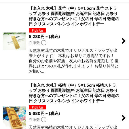
【名入れ 木札】花竹（中）5×1.5cm 花竹 ストラ
ップ お祭り 両面彫刻無料 お誕生日 記念日 お祭り
好きな方へのプレゼントに！父の日 母の日 敬老の
日 クリスマス バレンタイン ホワイトデー
5,280
円
～
(税込)
在庫数 ◯
天然素材花竹の木札でオリジナルストラップが出
来上がります！ 木札はお祭りに必需品ですね！
自分のお名前や家族、友人のお名前を彫刻して 世
界にひとつの木札が作れますよっ！ お祭り仲間と
お揃い…
【名入れ 木札】柘植（中）5×1.5cm 柘植ストラ
ップ お祭り 両面彫刻無料 お誕生日 記念日 お祭り
好きな方へのプレゼントに！父の日 母の日 敬老の
日 クリスマス バレンタイン ホワイトデー
5,680
円
～
(税込)
在庫数 ◯
天然素材柘植の木札でオリジナルストラップが出