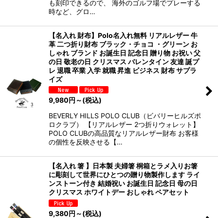
も刻印できるので、 海外のゴルフ場でプレーする
時など、グロ…
【名入れ 財布】Polo名入れ無料 リアルレザー 牛
革 二つ折り財布 ブラック・チョコ ・グリーン お
しゃれ ブランド お誕生日 記念日 贈り物 お祝い 父
の日 敬老の日 クリスマス バレンタイン 友達 誕プ
レ 退職 卒業 入学 就職 昇進 ビジネス 財布 サプラ
イズ
9,980
円
～
(税込)
BEVERLY HILLS POLO CLUB（ビバリーヒルズポ
ロクラブ） 【リアルレザー 2つ折りウォレット】
POLO CLUBの高品質なリアルレザー財布 お客様
の個性を反映させる【…
【名入れ 箸 】日本製 夫婦箸 桐箱とラメ入りお箸
に彫刻して世界にひとつの贈り物製作します ライ
ンストーン付き 結婚祝い お誕生日 記念日 母の日
クリスマス ホワイトデー おしゃれ ペアセット
9,380
円
～
(税込)