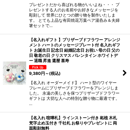
プレゼントだから喜ばれる物がいいよね・・・ プ
レゼントする人のお名前やお好きなメッセージを
彫刻して 世界にひとつの贈り物を製作いたしま
す。 とても上品な有田焼花万葉ペア湯呑み＆夫婦
箸セットで…
【名入れギフト 】プリザーブドフラワー アレンジ
メント ハートのメッセージプレート付 名入れギフ
ト お誕生日 記念日 結婚記念日 お祝い 母の日 父の
日 敬老の日 クリスマス バレンタイン ホワイトデ
ー 退職 昇進 還暦 喜寿
9,380
円
～
(税込)
【名入れ オーダーメイド】 ハート型のワイヤー
フレームにプリザーブドフラワーをアレンジしま
した。 永遠の美しさを保つプリザーブドフラワー
ギフトは 大切な人への特別な贈り物に最適です。
…
【名入れ 喧嘩札】ラインストーン付き 柘植 木札
梵字止め玉付き 千社札 お祭りやプレゼントに 両
面彫刻無料