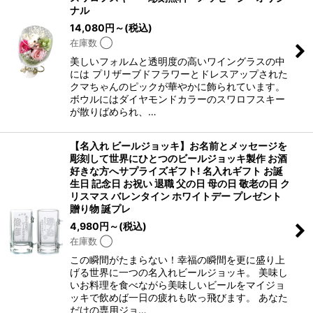
ナル
14,080
円
～
(税込)
在庫数 ◯
美しいフォルムと透明度の高いワイングラスの中
には プリザーブドフラワーとドレスアップされた
クマちゃんのピックが華やかに飾られています。
ボウルにはダイヤモンドカラーのスワロフスキー
が散りばめられ、…
【名入れ ビールジョッキ】お名前とメッセージを
彫刻して世界にひとつのビールジョッキ製作 お酒
好きな方へサプライズギフト! 名入れギフト お誕
生日 記念日 お祝い 退職 父の日 母の日 敬老の日 ク
リスマス バレンタイン ホワイトデー プレゼント
贈り物 誕プレ
4,980
円
～
(税込)
在庫数 ◯
この瞬間がたまらない！幸福の瞬間を更に盛り上
げる世界に一つの名入れビールジョッキ。 美味し
いお料理を食べながら美味しいビールをマイジョ
ッキで飲めば一日の疲れも吹っ飛びます。 あなた
だけの専用ジョ…