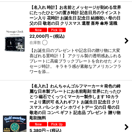
【名入れ 時計】お名前とメッセージが刻める世界
にたったひとつの置き時計 記念日月のラインスト
ーン入り 花時計 お誕生日 記念日 結婚祝い 母の日
父の日 敬老の日 クリスマス 還暦 喜寿 傘寿 退職
22,000
円
～
(税込)
在庫数 ◯
【お誕生日のプレゼントや記念日の贈り物に大変
喜ばれる置時計！】 アクリル製の透明感あふれる
プレートに高級ブラックプレートを合わせた メッ
セージ時計。 キラキラ感が素敵なアメリカンフラ
ワーを添…
【名入れ】わんちゃんゴルフマーカー☆発色の綺
麗な日本製プレートにお名前彫刻 世界にたったひ
とつ 磁石でくっつくマーカー製作します 10カラ
ーより選択可 名入れギフト お誕生日 記念日 クリ
スマス バレンタイン ホワイトデー 父の日 母の日
敬老の日 コンペ ギフト 記念品 プレゼント 贈り物
彫刻無料
5,380
円
～
(税込)