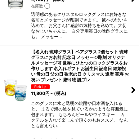
在庫数 ◯
透明感のあるクリスタルロックグラスにお好きな
名前とメッセージが彫刻できます。 彼への思いを
込めて。お父さんに感謝の気持ちを込めて。大切
なおじいちゃんに。 自分専用毎日の晩酌グラスに
も。 メッセー…
【名入れ 琉球グラス】ペアグラス 2個セット 琉球
グラスにお名前 記念日 メッセージ彫刻 オリジナ
ルメッセージ可 世界にひとつのロックグラスをお
作りします 名入れギフト お誕生日 記念日 結婚祝
い 母の日 父の日 敬老の日 クリスマス 還暦 喜寿 お
祝い プレゼント 贈り物 誕プレ
11,800
円
～
(税込)
このグラスに氷と透明の焼酎や日本酒を入れる
と、 まるで海の波を見ているかのような雰囲気に
包まれます。 もちろんビールやウイスキー、 カ
クテルを入れて楽しんで頂くのもおススメ。 なん
とも言えない…