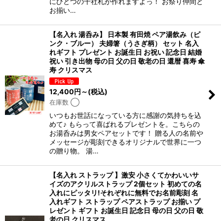
にひとつの千社札が作れますよっ！ お祭り仲間と
お揃い…
【名入れ 湯呑み】 日本製 有田焼 ペア湯飲み（ピ
ンク・ブルー） 夫婦箸（うさぎ柄） セット 名入
れギフト プレゼント お誕生日 お祝い 記念日 結婚
祝い 引き出物 母の日 父の日 敬老の日 還暦 喜寿 傘
寿 クリスマス
12,400
円
～
(税込)
在庫数 ◯
いつもお世話になっている方に感謝の気持ちを込
めて♪ もらって喜ばれるプレゼントを。こちらの
お湯呑みは男女ペアセットです！ 贈る人の名前や
メッセージが彫刻できるオリジナルで世界に一つ
の贈り物。 湯…
【名入れ ストラップ 】激安 小さくてかわいいサ
イズのアクリルストラップ 2個セット 初めての名
入れにピッタリ!それぞれに無料でお名前彫刻 名
入れギフト ストラップ ペアストラップ お揃い プ
レゼント ギフト お誕生日 記念日 母の日 父の日 敬
老の日 クリスマス