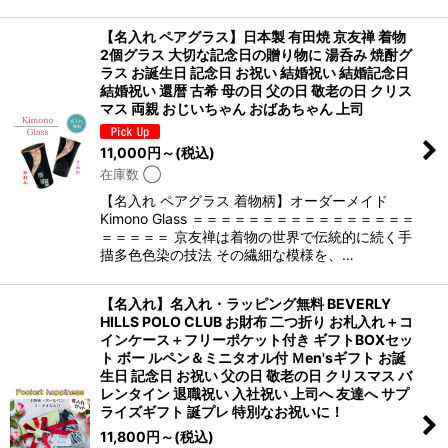
【名入れ ペアグラス】日本製 有田焼 京友禅 着物
2個グラス 大切な記念日の贈り物に 湯呑み 焼酎グ
ラス お誕生日 記念日 お祝い 結婚祝い 結婚記念日
結婚祝い 還暦 古希 母の日 父の日 敬老の日 クリス
マス 両親 おじいちゃん おばあちゃん 上司
11,000
円
～
(税込)
在庫数 ◯
【名入れ ペアグラス 着物柄】オーダーメイド
Kimono Glass ＝＝＝＝＝＝＝＝＝＝＝＝＝＝＝＝
＝＝＝＝＝ 京友禅は着物の世界で伝統的に続く手
描多色色染の技法 その繊細な模様を、…
【名入れ】名入れ・ラッピング無料 BEVERLY
HILLS POLO CLUB お財布 二つ折り お札入れ＋コ
インケース＋フリーポケット付き ギフトBOXセッ
ト ボー ルペン＆ミニタオル付 Ｍen'sギフト お誕
生日 記念日 お祝い 父の日 敬老の日 クリスマス バ
レンタイン 退職祝い 入社祝い 上司へ 友達へ サプ
ライズギフト 誕プレ 特別なお祝いに！
11,800
円
～
(税込)