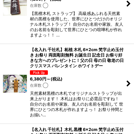
在庫数 ◯
【黒檀木札 ストラップ】 高級感あふれる天然素
材の黒檀を使用した、世界にひとつだけのオリジ
ナル木札ストラップ！ 自分のお名前や家族、友人
のお名前を彫刻して世界にひとつの喧嘩札が作れ
ますよっ！！ …
【名入れ 千社札】柘植 木札 6×2cm 梵字止め玉付
き お祭り 両面彫刻無料 お誕生日 記念日 お祭り好
きな方へのプレゼントに！父の日 母の日 敬老の日
クリスマス バレンタイン ホワイトデー
6,380
円
～
(税込)
在庫数 ◯
天然素材黒檀の木札でオリジナルストラップが出
来上がります！ 木札はお祭りに必需品ですね！
自分のお名前や家族、友人のお名前を彫刻して 世
界にひとつの木札が作れますよっ！ お祭り仲間と
お揃い…
【名入れ 千社札】木札 黒檀 6×2cm 梵字止め玉付