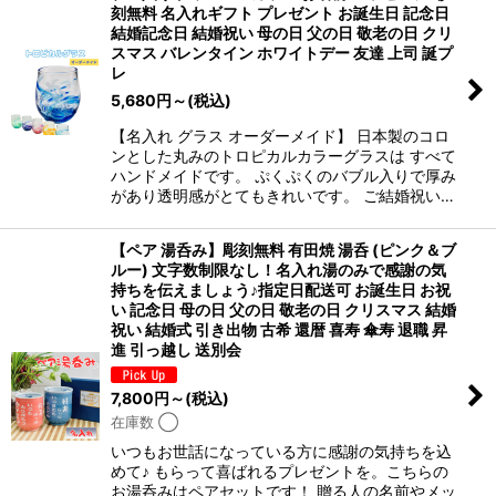
刻無料 名入れギフト プレゼント お誕生日 記念日
結婚記念日 結婚祝い 母の日 父の日 敬老の日 クリ
並び順
:
スマス バレンタイン ホワイトデー 友達 上司 誕プ
レ
5,680
円
～
(税込)
絞り込む
【名入れ グラス オーダーメイド】 日本製のコロ
ンとした丸みのトロピカルカラーグラスは すべて
ハンドメイドです。 ぷくぷくのバブル入りで厚み
があり透明感がとてもきれいです。 ご結婚祝い…
【ペア 湯呑み】彫刻無料 有田焼 湯呑 (ピンク＆ブ
ルー) 文字数制限なし！名入れ湯のみで感謝の気
持ちを伝えましょう♪指定日配送可 お誕生日 お祝
い 記念日 母の日 父の日 敬老の日 クリスマス 結婚
祝い 結婚式 引き出物 古希 還暦 喜寿 傘寿 退職 昇
進 引っ越し 送別会
7,800
円
～
(税込)
在庫数 ◯
いつもお世話になっている方に感謝の気持ちを込
めて♪ もらって喜ばれるプレゼントを。こちらの
お湯呑みはペアセットです！ 贈る人の名前やメッ