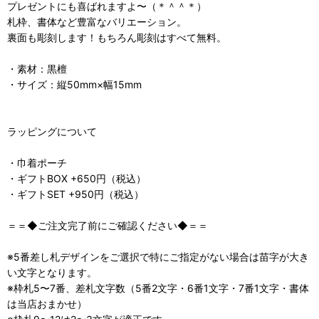
プレゼントにも喜ばれますよ〜（＊＾＾＊）
札枠、書体など豊富なバリエーション。
裏面も彫刻します！もちろん彫刻はすべて無料。
・素材：黒檀
・サイズ：縦50mm×幅15mm
ラッピングについて
・巾着ポーチ
・ギフトBOX +650円（税込）
・ギフトSET +950円（税込）
＝＝◆ご注文完了前にご確認ください◆＝＝
※5番差し札デザインをご選択で特にご指定がない場合は苗字が大き
い文字となります。
※枠札5〜7番、差札文字数（5番2文字・6番1文字・7番1文字・書体
は当店おまかせ）