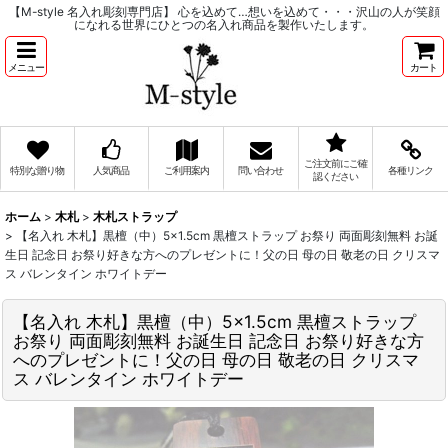
【M-style 名入れ彫刻専門店】 心を込めて…想いを込めて・・・沢山の人が笑顔
になれる世界にひとつの名入れ商品を製作いたします。
メニュー
カート
ご注文前にご確
特別な贈り物
人気商品
ご利用案内
問い合わせ
各種リンク
認ください
ホーム
>
木札
>
木札ストラップ
>
【名入れ 木札】黒檀（中）5×1.5cm 黒檀ストラップ お祭り 両面彫刻無料 お誕
生日 記念日 お祭り好きな方へのプレゼントに！父の日 母の日 敬老の日 クリスマ
ス バレンタイン ホワイトデー
【名入れ 木札】黒檀（中）5×1.5cm 黒檀ストラップ
お祭り 両面彫刻無料 お誕生日 記念日 お祭り好きな方
へのプレゼントに！父の日 母の日 敬老の日 クリスマ
ス バレンタイン ホワイトデー