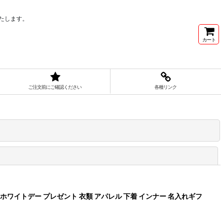
たします。
カート
ご注文前にご確認ください
各種リンク
閉じる
ホワイトデー プレゼント 衣類 アパレル 下着 インナー 名入れギフ