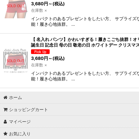
3,680
円
～
(税込)
並び順
:
在庫数 ×
インパクトのあるプレゼントをしたい方、 サプライズ
能！履き心地抜群。 …
【 名入れ パンツ】かわいすぎる！履きこごち抜群！オリ
誕生日 記念日 母の日 敬老の日 ホワイトデー クリスマス
3,680
円
～
(税込)
在庫数 ×
インパクトのあるプレゼントをしたい方、 サプライズ
能！履き心地抜群。 …
ホーム
ショッピングカート
マイページ
お気に入り