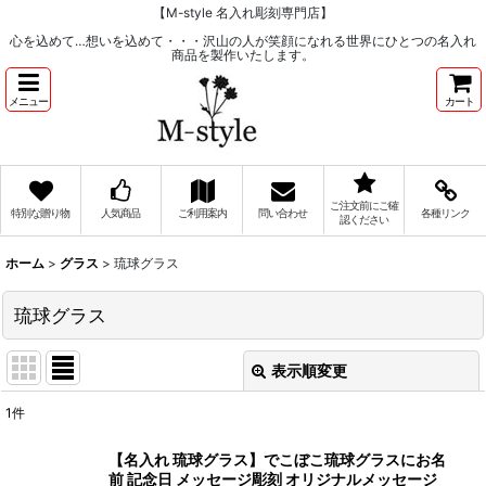
【M-style 名入れ彫刻専門店】
心を込めて…想いを込めて・・・沢山の人が笑顔になれる世界にひとつの名入れ
商品を製作いたします。
メニュー
カート
ご注文前にご確
特別な贈り物
人気商品
ご利用案内
問い合わせ
各種リンク
認ください
ホーム
>
グラス
>
琉球グラス
琉球グラス
表示順変更
閉じる
1
件
表示数
:
【名入れ 琉球グラス】でこぼこ琉球グラスにお名
前 記念日 メッセージ彫刻 オリジナルメッセージ
在庫あり