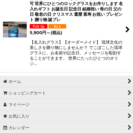
可 世界にひとつのロックグラスをお作りします 名
入れギフト お誕生日 記念日 結婚祝い 母の日 父の
並び順
:
日 敬老の日 クリスマス 還暦 喜寿 お祝い プレゼン
ト 贈り物 誕プレ
絞り込む
5,900
円
～
(税込)
【名入れグラス】【オーダーメイド】 琉球文化の
美しさを贈り物にしませんか？ でこぼこした琉球
グラスに、お名前や記念日、メッセージを彫刻す
ることができます。 世界にたったひとつのオリ
ジ…
ホーム
ショッピングカート
マイページ
お気に入り
カレンダー