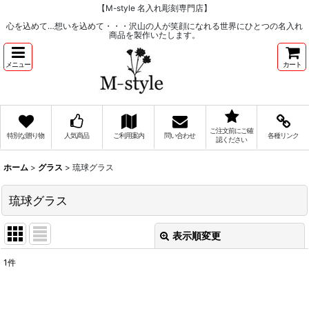
【M-style 名入れ彫刻専門店】
心を込めて…想いを込めて・・・沢山の人が笑顔になれる世界にひとつの名入れ
商品を製作いたします。
メニュー
カート
ご注文前にご確
特別な贈り物
人気商品
ご利用案内
問い合わせ
各種リンク
認ください
ホーム
>
グラス
>
琉球グラス
琉球グラス
表示順変更
閉じる
1
件
表示数
:
在庫あり