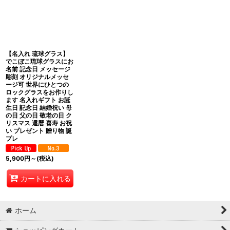
並び順
:
絞り込む
【名入れ 琉球グラス】
でこぼこ琉球グラスにお
名前 記念日 メッセージ
彫刻 オリジナルメッセ
ージ可 世界にひとつの
ロックグラスをお作りし
ます 名入れギフト お誕
生日 記念日 結婚祝い 母
の日 父の日 敬老の日 ク
リスマス 還暦 喜寿 お祝
い プレゼント 贈り物 誕
プレ
5,900
円
～
(税込)
カートに入れる
ホーム