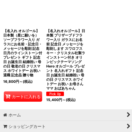
並び順
:
絞り込む
【名入れ オルゴール】
【名入れオルゴール】日
日本製（星に願いを）
本製 プリザーブドフラ
ソープフラワー入り ガ
ワー入り ガラスにお名
ラスにお名前・記念日・
前 記念日 メッセージを
メッセージを彫刻 記念
彫刻します スワロフス
日月のラインストーン付
キー・クリスタル社製ラ
プレゼント ギフト 記念
インストーン付き オリ
日 お誕生日 結婚祝い 母
ンピックテーマソング
の日 敬老の日 クリスマ
Hero オルゴール プレゼ
ス ホワイトデー お祝い
ント 名入れギフト 記念
退職 記念品 贈り物
日 お誕生日 結婚祝い 母
の日 クリスマス ホワイ
16,800
円
～
(税込)
トデー お祝い お母さん
ママ おばあちゃん
カートに入れる
15,400
円
～
(税込)
ホーム
ショッピングカート