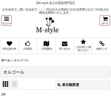
【M-style 名入れ彫刻専門店】
心を込めて…想いを込めて・・・沢山の人が笑顔になれる世界にひとつの名入れ
商品を製作いたします。
メニュー
カート
ご注文前にご確
特別な贈り物
人気商品
ご利用案内
問い合わせ
各種リンク
認ください
ホーム
>
オルゴール
オルゴール
表示順変更
閉じる
2
件
表示数
:
在庫あり