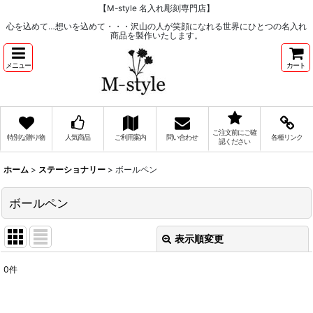
【M-style 名入れ彫刻専門店】
心を込めて…想いを込めて・・・沢山の人が笑顔になれる世界にひとつの名入れ
商品を製作いたします。
メニュー
カート
ご注文前にご確
特別な贈り物
人気商品
ご利用案内
問い合わせ
各種リンク
認ください
ホーム
>
ステーショナリー
>
ボールペン
ボールペン
表示順変更
閉じる
0
件
表示数
:
在庫あり