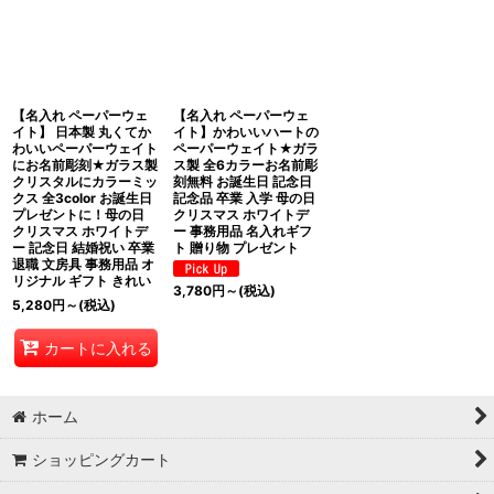
表示数
:
在庫あり
並び順
:
【名入れ ペーパーウェ
【名入れ ペーパーウェ
イト】 日本製 丸くてか
イト】かわいいハートの
わいいペーパーウェイト
ペーパーウェイト★ガラ
にお名前彫刻★ガラス製
ス製 全6カラーお名前彫
絞り込む
クリスタルにカラーミッ
刻無料 お誕生日 記念日
クス 全3color お誕生日
記念品 卒業 入学 母の日
プレゼントに！母の日
クリスマス ホワイトデ
クリスマス ホワイトデ
ー 事務用品 名入れギフ
ー 記念日 結婚祝い 卒業
ト 贈り物 プレゼント
退職 文房具 事務用品 オ
リジナル ギフト きれい
3,780
円
～
(税込)
5,280
円
～
(税込)
カートに入れる
ホーム
ショッピングカート