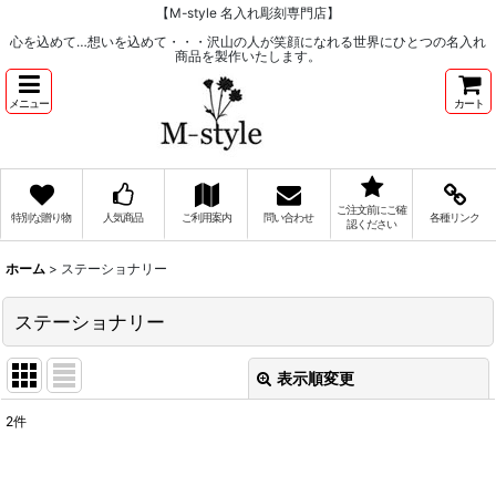
【M-style 名入れ彫刻専門店】
心を込めて…想いを込めて・・・沢山の人が笑顔になれる世界にひとつの名入れ
商品を製作いたします。
メニュー
カート
ご注文前にご確
特別な贈り物
人気商品
ご利用案内
問い合わせ
各種リンク
認ください
ホーム
>
ステーショナリー
ステーショナリー
表示順変更
閉じる
2
件
サブカテゴリ
: