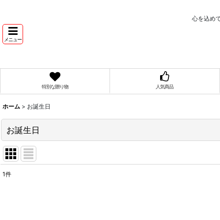
心を込め
メニュー
特別な贈り物
人気商品
ホーム
>
お誕生日
お誕生日
1
件
表示数
:
在庫あり