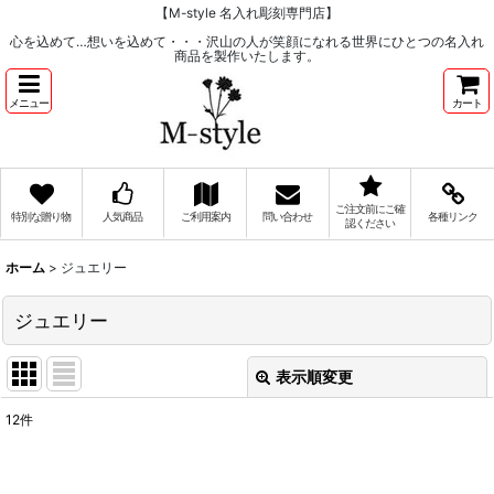
【M-style 名入れ彫刻専門店】
心を込めて…想いを込めて・・・沢山の人が笑顔になれる世界にひとつの名入れ
商品を製作いたします。
メニュー
カート
ご注文前にご確
特別な贈り物
人気商品
ご利用案内
問い合わせ
各種リンク
認ください
ホーム
>
ジュエリー
ジュエリー
表示順変更
閉じる
12
件
サブカテゴリ
: