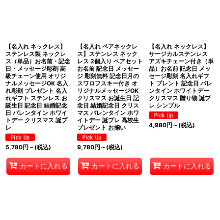
【名入れ ネックレス】
【名入れ ペアネックレ
【名入れ ネックレス】
ステンレス製 ネックレ
ス】ステンレス ネック
サージカルステンレス
ス（単品）お名前・記念
レス 2個入り ペアセット
アズキチェーン付き（単
日・メッセージ彫刻 高
お名前 記念日 メッセー
品）お名前 記念日 メッ
級チェーン使用 オリジ
ジ 彫刻無料 記念日月の
セージ彫刻 名入れギフ
ナルメッセージOK 名入
スワロフスキー付き オ
ト プレント 記念日 バレ
れ彫刻 プレゼント 名入
リジナルメッセージOK
ンタイン ホワイトデー
れギフト ステンレス お
クリスマス お誕生日 記
クリスマス 贈り物 誕プ
誕生日 記念日 結婚記念
念日 結婚記念日 クリス
レ シンプル
日 バレンタイン ホワイ
マス バレンタイン ホワ
トデー クリスマス 誕プ
イトデー 誕プレ 高校生
4,980
円
～
(税込)
レ
プレゼント お揃い
5,780
円
～
(税込)
9,780
円
～
(税込)
カートに入れる
カートに入れる
カートに入れる