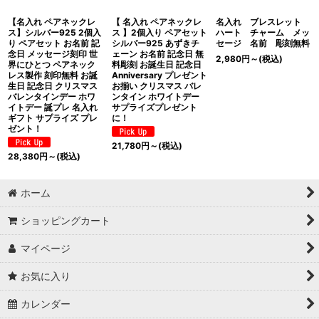
【名入れ ペアネックレ
【 名入れ ペアネックレ
名入れ ブレスレット
ス】シルバー925 2個入
ス 】2個入り ペアセット
ハート チャーム メッ
り ペアセット お名前 記
シルバー925 あずきチ
セージ 名前 彫刻無料
念日 メッセージ刻印 世
ェーン お名前 記念日 無
2,980
円
～
(税込)
界にひとつ ペアネック
料彫刻 お誕生日 記念日
レス製作 刻印無料 お誕
Anniversary プレゼント
生日 記念日 クリスマス
お揃い クリスマス バレ
バレンタインデー ホワ
ンタイン ホワイトデー
イトデー 誕プレ 名入れ
サプライズプレゼント
ギフト サプライズ プレ
に！
ゼント！
21,780
円
～
(税込)
28,380
円
～
(税込)
ホーム
ショッピングカート
マイページ
お気に入り
カレンダー