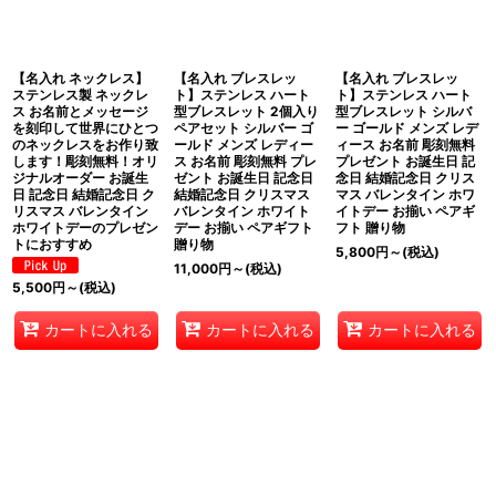
【名入れ ネックレス】
【名入れ ブレスレッ
【名入れ ブレスレッ
ステンレス製 ネックレ
ト】ステンレス ハート
ト】ステンレス ハート
ス お名前とメッセージ
型ブレスレット 2個入り
型ブレスレット シルバ
を刻印して世界にひとつ
ペアセット シルバー ゴ
ー ゴールド メンズ レデ
のネックレスをお作り致
ールド メンズ レディー
ィース お名前 彫刻無料
します！彫刻無料！オリ
ス お名前 彫刻無料 プレ
プレゼント お誕生日 記
ジナルオーダー お誕生
ゼント お誕生日 記念日
念日 結婚記念日 クリス
日 記念日 結婚記念日 ク
結婚記念日 クリスマス
マス バレンタイン ホワ
リスマス バレンタイン
バレンタイン ホワイト
イトデー お揃い ペアギ
ホワイトデーのプレゼン
デー お揃い ペアギフト
フト 贈り物
トにおすすめ
贈り物
5,800
円
～
(税込)
11,000
円
～
(税込)
5,500
円
～
(税込)
カートに入れる
カートに入れる
カートに入れる