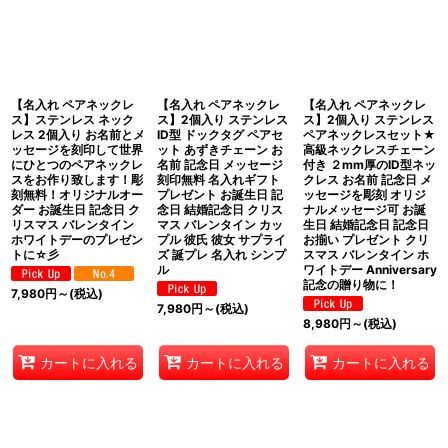
表示数
:
在庫あり
並び順
:
【名入れ ペアネックレ
【名入れ ペアネックレ
【名入れ ペアネックレ
ス】ステンレス ネック
ス】2個入り ステンレス
ス】2個入り ステンレス
レス 2個入り お名前とメ
ID型 ドックタグ ペアセ
ペアネックレスセット★
ッセージを刻印して世界
ット あずきチェーン お
高級ネックレスチェーン
絞り込む
にひとつのペアネックレ
名前 記念日 メッセージ
付き ２mm厚のID型ネッ
スをお作り致します！彫
刻印無料 名入れギフト
クレス お名前 記念日 メ
刻無料！オリジナルオー
プレゼント お誕生日 記
ッセージを彫刻 オリジ
ダー お誕生日 記念日 ク
念日 結婚記念日 クリス
ナルメッセージ可 お誕
リスマス バレンタイン
マス バレンタイン カッ
生日 結婚記念日 記念日
ホワイトデーのプレゼン
プル 彼氏 彼女 サプライ
お揃い プレゼント クリ
トに☆彡
ズ 誕プレ 名入れ シンプ
スマス バレンタイン ホ
ル
ワイトデー Anniversary
記念の贈り物に！
7,980
円
～
(税込)
7,980
円
～
(税込)
8,980
円
～
(税込)
カートに入れる
カートに入れる
カートに入れる