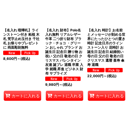
並び順
:
絞り込む
【名入れ 喧嘩札】ライ
【名入れ 財布】Polo名
【名入れ 時計】お名前
ンストーン付き 柘植 木
入れ無料 リアルレザー
とメッセージが刻める世
札 梵字止め玉付き 千社
牛革 二つ折り財布 ブラ
界にたったひとつの置き
札 お祭りやプレゼント
ック・チョコ ・グリー
時計 記念日月のライン
に 両面彫刻無料
ン おしゃれ ブランド お
ストーン入り 花時計 お
誕生日 記念日 贈り物 お
誕生日 記念日 結婚祝い
祝い 父の日 敬老の日 ク
母の日 父の日 敬老の日
8,600
円
～
(税込)
リスマス バレンタイン
クリスマス 還暦 喜寿 傘
友達 誕プレ 退職 卒業 入
寿 退職
学 就職 昇進 ビジネス 財
布 サプライズ
22,000
円
～
(税込)
9,980
円
～
(税込)
カートに入れる
カートに入れる
カートに入れる