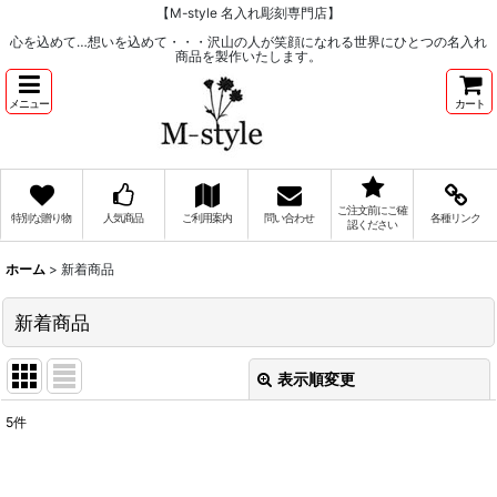
【M-style 名入れ彫刻専門店】
心を込めて…想いを込めて・・・沢山の人が笑顔になれる世界にひとつの名入れ
商品を製作いたします。
メニュー
カート
ご注文前にご確
特別な贈り物
人気商品
ご利用案内
問い合わせ
各種リンク
認ください
ホーム
>
新着商品
新着商品
表示順変更
閉じる
5
件
表示数
:
在庫あり