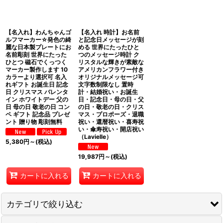
【名入れ】わんちゃんゴ
【名入れ 時計】お名前
ルフマーカー☆発色の綺
と記念日メッセージが刻
麗な日本製プレートにお
める 世界にたったひと
名前彫刻 世界にたった
つのメッセージ時計 ク
ひとつ 磁石でくっつく
リスタルな輝きが素敵な
マーカー製作します 10
アメリカンフラワー付き
カラーより選択可 名入
オリジナルメッセージ可
れギフト お誕生日 記念
文字数制限なし 置時
日 クリスマス バレンタ
計・結婚祝い・お誕生
イン ホワイトデー 父の
日・記念日・母の日・父
日 母の日 敬老の日 コン
の日・敬老の日・クリス
ペ ギフト 記念品 プレゼ
マス・プロポーズ・退職
ント 贈り物 彫刻無料
祝い・還暦祝い・喜寿祝
い・傘寿祝い・開店祝い
（Lavielle）
5,380
円
～
(税込)
19,987
円
～
(税込)
カートに入れる
カートに入れる
カテゴリで絞り込む