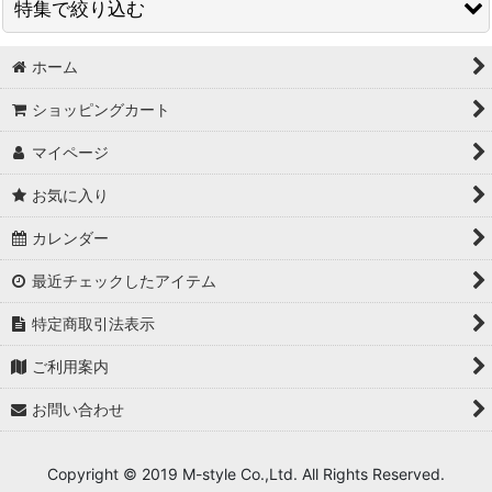
特集で絞り込む
時計
オルゴール
ホーム
お祝い
ショッピングカート
ストラップ
お誕生日
マイページ
ジュエリー
記念日
お気に入り
木札
結婚式
カレンダー
キーホルダー
結婚記念日
最近チェックしたアイテム
フラワーギフト
いい夫婦の日
特定商取引法表示
陶器
母の日
ご利用案内
グラス
父の日
お問い合わせ
箸
敬老の日
Copyright © 2019 M-style Co.,Ltd. All Rights Reserved.
レザーグッズ