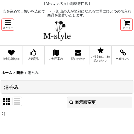
【M-style 名入れ彫刻専門店】
心を込めて…想いを込めて・・・沢山の人が笑顔になれる世界にひとつの名入れ
商品を製作いたします。
メニュー
カート
ご注文前にご確
特別な贈り物
人気商品
ご利用案内
問い合わせ
各種リンク
認ください
ホーム
>
陶器
>
湯呑み
湯呑み
表示順変更
閉じる
2
件
表示数
:
在庫あり