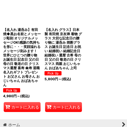
並び順
:
絞り込む
【名入れ 湯呑み】有田
【名入れ グラス】日本
焼◆黒お名前とメッセー
製 有田焼 京友禅 着物 グ
ジ彫刻 オリジナルメッ
ラス 大切な記念日の贈
セージOK!感謝の気持ち
り物に 湯呑み 焼酎グラ
を形に・・・笑顔溢れる
ス お誕生日 記念日 お祝
メッセージ刻みます！
い 結婚祝い 結婚記念日
世界にひとつの贈り物
結婚祝い 還暦 古希 母の
お誕生日 記念日 父の日
日 父の日 敬老の日 クリ
母の日 敬老の日 クリス
スマス 両親 おじいちゃ
マス還暦 喜寿 傘寿 退職
ん おばあちゃん 上司
名入れギフト プレゼン
ト お父さん お母さん お
5,800
円
～
(税込)
じいちゃん おばあちゃ
ん
4,980
円
～
(税込)
カートに入れる
カートに入れる
ホーム