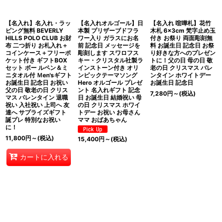
【名入れ】名入れ・ラッ
【名入れオルゴール】日
【名入れ 喧嘩札】花竹
ピング無料 BEVERLY
本製 プリザーブドフラ
木札 6×3cm 梵字止め玉
HILLS POLO CLUB お財
ワー入り ガラスにお名
付き お祭り 両面彫刻無
布 二つ折り お札入れ＋
前 記念日 メッセージを
料 お誕生日 記念日 お祭
コインケース＋フリーポ
彫刻します スワロフス
り好きな方へのプレゼン
ケット付き ギフトBOX
キー・クリスタル社製ラ
トに！父の日 母の日 敬
セット ボー ルペン＆ミ
インストーン付き オリ
老の日 クリスマス バレ
ニタオル付 Ｍen'sギフト
ンピックテーマソング
ンタイン ホワイトデー
お誕生日 記念日 お祝い
Hero オルゴール プレゼ
お誕生日 記念日
父の日 敬老の日 クリス
ント 名入れギフト 記念
7,280
円
～
(税込)
マス バレンタイン 退職
日 お誕生日 結婚祝い 母
祝い 入社祝い 上司へ 友
の日 クリスマス ホワイ
達へ サプライズギフト
トデー お祝い お母さん
誕プレ 特別なお祝い
ママ おばあちゃん
に！
11,800
円
～
(税込)
15,400
円
～
(税込)
カートに入れる