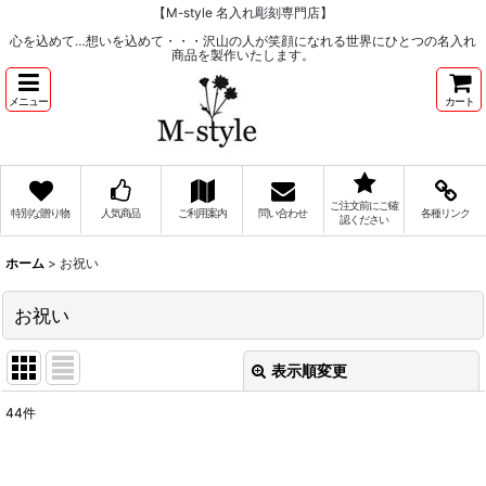
【M-style 名入れ彫刻専門店】
心を込めて…想いを込めて・・・沢山の人が笑顔になれる世界にひとつの名入れ
商品を製作いたします。
メニュー
カート
ご注文前にご確
特別な贈り物
人気商品
ご利用案内
問い合わせ
各種リンク
認ください
ホーム
>
お祝い
お祝い
表示順変更
閉じる
44
件
表示数
:
在庫あり