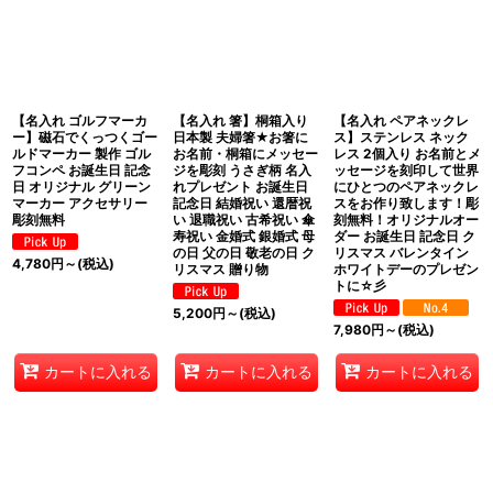
【名入れ ゴルフマーカ
【名入れ 箸】桐箱入り
【名入れ ペアネックレ
ー】磁石でくっつくゴー
日本製 夫婦箸★お箸に
ス】ステンレス ネック
ルドマーカー 製作 ゴル
お名前・桐箱にメッセー
レス 2個入り お名前とメ
フコンペ お誕生日 記念
ジを彫刻 うさぎ柄 名入
ッセージを刻印して世界
日 オリジナル グリーン
れプレゼント お誕生日
にひとつのペアネックレ
マーカー アクセサリー
記念日 結婚祝い 還暦祝
スをお作り致します！彫
彫刻無料
い 退職祝い 古希祝い 傘
刻無料！オリジナルオー
寿祝い 金婚式 銀婚式 母
ダー お誕生日 記念日 ク
の日 父の日 敬老の日 ク
リスマス バレンタイン
4,780
円
～
(税込)
リスマス 贈り物
ホワイトデーのプレゼン
トに☆彡
5,200
円
～
(税込)
7,980
円
～
(税込)
カートに入れる
カートに入れる
カートに入れる