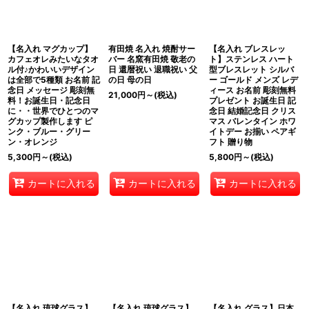
【名入れ マグカップ】
有田焼 名入れ 焼酎サー
【名入れ ブレスレッ
カフェオレみたいなタオ
バー 名窯有田焼 敬老の
ト】ステンレス ハート
ル付♪かわいいデザイン
日 還暦祝い 退職祝い 父
型ブレスレット シルバ
は全部で5種類 お名前 記
の日 母の日
ー ゴールド メンズ レデ
念日 メッセージ 彫刻無
ィース お名前 彫刻無料
21,000
円
～
(税込)
料！お誕生日・記念日
プレゼント お誕生日 記
に・・世界でひとつのマ
念日 結婚記念日 クリス
グカップ製作します ピ
マス バレンタイン ホワ
ンク・ブルー・グリー
イトデー お揃い ペアギ
ン・オレンジ
フト 贈り物
5,300
円
～
(税込)
5,800
円
～
(税込)
カートに入れる
カートに入れる
カートに入れる
【名入れ 琉球グラス】
【名入れ 琉球グラス】
【名入れ グラス】日本