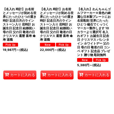
【名入れ 時計】お名前
【名入れ 時計】お名前
【名入れ】わんちゃんゴ
とメッセージが刻める世
とメッセージが刻める世
ルフマーカー☆発色の綺
界にたったひとつの置き
界にたったひとつの置き
麗な日本製プレートにお
時計 記念日月のライン
時計 記念日月のライン
名前彫刻 世界にたった
ストーン入り 花時計 お
ストーン入り 花時計 お
ひとつ 磁石でくっつく
誕生日 記念日 結婚祝い
誕生日 記念日 結婚祝い
マーカー製作します 10
母の日 父の日 敬老の日
母の日 父の日 敬老の日
カラーより選択可 名入
クリスマス 還暦 喜寿 傘
クリスマス 還暦 喜寿 傘
れギフト お誕生日 記念
寿 退職
寿 退職
日 クリスマス バレンタ
イン ホワイトデー 父の
日 母の日 敬老の日 コン
19,987
円
～
(税込)
22,000
円
～
(税込)
ペ ギフト 記念品 プレゼ
ント 贈り物 彫刻無料
5,380
円
～
(税込)
カートに入れる
カートに入れる
カートに入れる