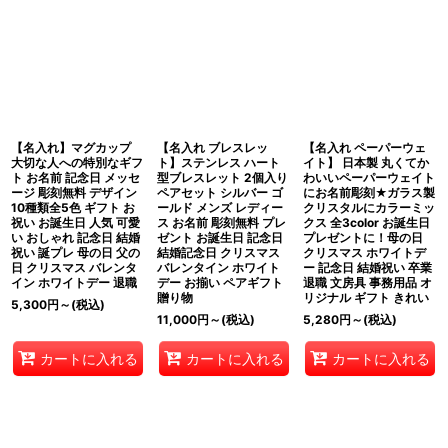
【名入れ】マグカップ
【名入れ ブレスレッ
【名入れ ペーパーウェ
大切な人への特別なギフ
ト】ステンレス ハート
イト】 日本製 丸くてか
ト お名前 記念日 メッセ
型ブレスレット 2個入り
わいいペーパーウェイト
ージ 彫刻無料 デザイン
ペアセット シルバー ゴ
にお名前彫刻★ガラス製
10種類全5色 ギフト お
ールド メンズ レディー
クリスタルにカラーミッ
祝い お誕生日 人気 可愛
ス お名前 彫刻無料 プレ
クス 全3color お誕生日
い おしゃれ 記念日 結婚
ゼント お誕生日 記念日
プレゼントに！母の日
祝い 誕プレ 母の日 父の
結婚記念日 クリスマス
クリスマス ホワイトデ
日 クリスマス バレンタ
バレンタイン ホワイト
ー 記念日 結婚祝い 卒業
イン ホワイトデー 退職
デー お揃い ペアギフト
退職 文房具 事務用品 オ
贈り物
リジナル ギフト きれい
5,300
円
～
(税込)
11,000
円
～
(税込)
5,280
円
～
(税込)
カートに入れる
カートに入れる
カートに入れる