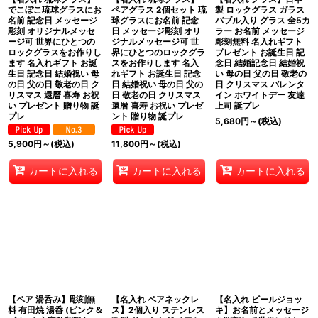
でこぼこ琉球グラスにお
ペアグラス 2個セット 琉
製 ロックグラス ガラス
名前 記念日 メッセージ
球グラスにお名前 記念
バブル入り グラス 全5カ
彫刻 オリジナルメッセ
日 メッセージ彫刻 オリ
ラー お名前 メッセージ
ージ可 世界にひとつの
ジナルメッセージ可 世
彫刻無料 名入れギフト
ロックグラスをお作りし
界にひとつのロックグラ
プレゼント お誕生日 記
ます 名入れギフト お誕
スをお作りします 名入
念日 結婚記念日 結婚祝
生日 記念日 結婚祝い 母
れギフト お誕生日 記念
い 母の日 父の日 敬老の
の日 父の日 敬老の日 ク
日 結婚祝い 母の日 父の
日 クリスマス バレンタ
リスマス 還暦 喜寿 お祝
日 敬老の日 クリスマス
イン ホワイトデー 友達
い プレゼント 贈り物 誕
還暦 喜寿 お祝い プレゼ
上司 誕プレ
プレ
ント 贈り物 誕プレ
5,680
円
～
(税込)
5,900
円
～
(税込)
11,800
円
～
(税込)
カートに入れる
カートに入れる
カートに入れる
【ペア 湯呑み】彫刻無
【名入れ ペアネックレ
【名入れ ビールジョッ
料 有田焼 湯呑 (ピンク＆
ス】2個入り ステンレス
キ】お名前とメッセージ