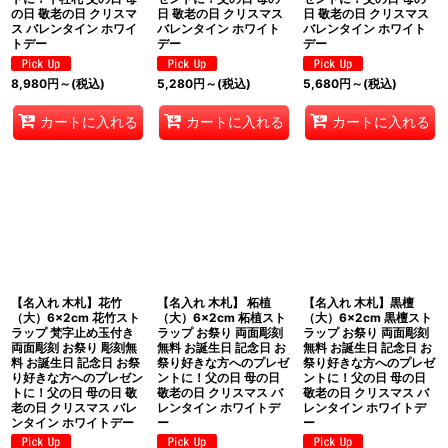
の日 敬老の日 クリスマ
日 敬老の日 クリスマス
日 敬老の日 クリスマス
ス バレンタイン ホワイ
バレンタイン ホワイト
バレンタイン ホワイト
トデー
デー
デー
8,980
円
～
(税込)
5,280
円
～
(税込)
5,680
円
～
(税込)
カートに入れる
カートに入れる
カートに入れる
【名入れ 木札】花竹
【名入れ 木札】 柘植
【名入れ 木札】黒檀
（大）6×2cm 花竹スト
（大）6×2cm 柘植スト
（大）6×2cm 黒檀スト
ラップ 梵字止め玉付き
ラップ お祭り 両面彫刻
ラップ お祭り 両面彫刻
両面彫刻 お祭り 彫刻無
無料 お誕生日 記念日 お
無料 お誕生日 記念日 お
料 お誕生日 記念日 お祭
祭り好きな方へのプレゼ
祭り好きな方へのプレゼ
り好きな方へのプレゼン
ントに！父の日 母の日
ントに！父の日 母の日
トに！父の日 母の日 敬
敬老の日 クリスマス バ
敬老の日 クリスマス バ
老の日 クリスマス バレ
レンタイン ホワイトデ
レンタイン ホワイトデ
ンタイン ホワイトデー
ー
ー