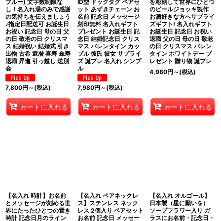
ブルー) 文字数制限な
ID型 ドックタグ ペアセ
を彫刻して世界にひとつ
し！名入れ湯のみで感謝
ット あずきチェーン お
のビールジョッキ製作
の気持ちを伝えましょう
名前 記念日 メッセージ
お酒好きな方へサプライ
♪指定日配送可 お誕生日
刻印無料 名入れギフト
ズギフト! 名入れギフト
お祝い 記念日 母の日 父
プレゼント お誕生日 記
お誕生日 記念日 お祝い
の日 敬老の日 クリスマ
念日 結婚記念日 クリス
退職 父の日 母の日 敬老
ス 結婚祝い 結婚式 引き
マス バレンタイン カッ
の日 クリスマス バレン
出物 古希 還暦 喜寿 傘寿
プル 彼氏 彼女 サプライ
タイン ホワイトデー プ
退職 昇進 引っ越し 送別
ズ 誕プレ 名入れ シンプ
レゼント 贈り物 誕プレ
会
ル
4,980
円
～
(税込)
7,800
円
～
(税込)
7,980
円
～
(税込)
カートに入れる
カートに入れる
カートに入れる
【名入れ 時計】お名前
【名入れ ペアネックレ
【名入れ オルゴール】
とメッセージが刻める世
ス】ステンレス ネック
日本製（星に願いを）
界にたったひとつの置き
レス 2個入り ペアセット
ソープフラワー入り ガ
時計 記念日月のライン
お名前 記念日 メッセー
ラスにお名前・記念日・