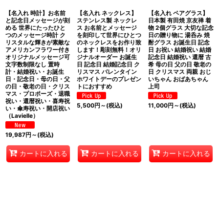
【名入れ 時計】お名前
【名入れ ネックレス】
【名入れ ペアグラス】
と記念日メッセージが刻
ステンレス製 ネックレ
日本製 有田焼 京友禅 着
める 世界にたったひと
ス お名前とメッセージ
物 2個グラス 大切な記念
つのメッセージ時計 ク
を刻印して世界にひとつ
日の贈り物に 湯呑み 焼
リスタルな輝きが素敵な
のネックレスをお作り致
酎グラス お誕生日 記念
アメリカンフラワー付き
します！彫刻無料！オリ
日 お祝い 結婚祝い 結婚
オリジナルメッセージ可
ジナルオーダー お誕生
記念日 結婚祝い 還暦 古
文字数制限なし 置時
日 記念日 結婚記念日 ク
希 母の日 父の日 敬老の
計・結婚祝い・お誕生
リスマス バレンタイン
日 クリスマス 両親 おじ
日・記念日・母の日・父
ホワイトデーのプレゼン
いちゃん おばあちゃん
の日・敬老の日・クリス
トにおすすめ
上司
マス・プロポーズ・退職
祝い・還暦祝い・喜寿祝
5,500
円
～
(税込)
11,000
円
～
(税込)
い・傘寿祝い・開店祝い
（Lavielle）
19,987
円
～
(税込)
カートに入れる
カートに入れる
カートに入れる