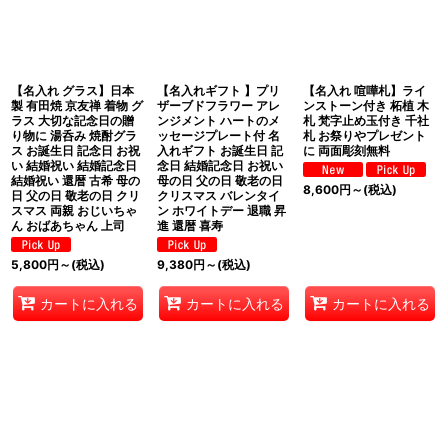
【名入れ グラス】日本
【名入れギフト 】プリ
【名入れ 喧嘩札】ライ
製 有田焼 京友禅 着物 グ
ザーブドフラワー アレ
ンストーン付き 柘植 木
ラス 大切な記念日の贈
ンジメント ハートのメ
札 梵字止め玉付き 千社
り物に 湯呑み 焼酎グラ
ッセージプレート付 名
札 お祭りやプレゼント
ス お誕生日 記念日 お祝
入れギフト お誕生日 記
に 両面彫刻無料
い 結婚祝い 結婚記念日
念日 結婚記念日 お祝い
結婚祝い 還暦 古希 母の
母の日 父の日 敬老の日
8,600
円
～
(税込)
日 父の日 敬老の日 クリ
クリスマス バレンタイ
スマス 両親 おじいちゃ
ン ホワイトデー 退職 昇
ん おばあちゃん 上司
進 還暦 喜寿
5,800
円
～
(税込)
9,380
円
～
(税込)
カートに入れる
カートに入れる
カートに入れる