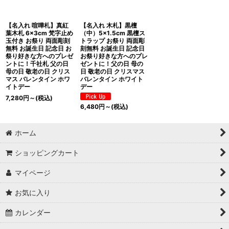
【名入れ 喧嘩札】真紅
【名入れ 木札】黒檀
葉木札 6×3cm 梵字止め
（中）5×1.5cm 黒檀ス
玉付き お祭り 両面彫刻
トラップ お祭り 両面彫
無料 お誕生日 記念日 お
刻無料 お誕生日 記念日
祭り好きな方へのプレゼ
お祭り好きな方へのプレ
ントに！千社札 父の日
ゼントに！父の日 母の
母の日 敬老の日 クリス
日 敬老の日 クリスマス
マス バレンタイン ホワ
バレンタイン ホワイト
イトデー
デー
7,280
円
～
(税込)
6,480
円
～
(税込)
ホーム
ショッピングカート
マイページ
お気に入り
カレンダー