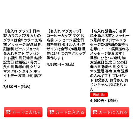
並び順
:
絞り込む
【名入れ グラス】日本
【名入れ マグカップ】
【名入れ 湯呑み】有田
製 ガラス バブル入りの
コーヒーカップ マグ お
焼◆黒お名前とメッセー
グラスは全5カラー お名
名前 メッセージ 記念日
ジ彫刻 オリジナルメッ
前 メッセージ 記念日 彫
無料彫刻 タオル入り♪デ
セージOK!感謝の気持ち
刻無料 ビールジョッキ
ザインは全部で4種類 世
を形に・・・笑顔溢れる
名入れギフト プレゼン
界にひとつのマグカップ
メッセージ刻みます！
ト お誕生日 記念日 結婚
製作します
世界にひとつの贈り物
記念日 結婚祝い 母の日
お誕生日 記念日 父の日
4,980
円
～
(税込)
父の日 敬老の日 クリス
母の日 敬老の日 クリス
マス バレンタイン ホワ
マス還暦 喜寿 傘寿 退職
イトデー 友達 上司 誕プ
名入れギフト プレゼン
レ
ト お父さん お母さん お
じいちゃん おばあちゃ
7,680
円
～
(税込)
ん
4,980
円
～
(税込)
カートに入れる
カートに入れる
カートに入れる