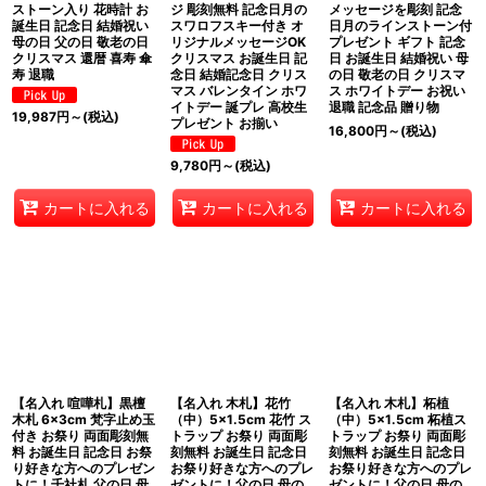
ストーン入り 花時計 お
ジ 彫刻無料 記念日月の
メッセージを彫刻 記念
誕生日 記念日 結婚祝い
スワロフスキー付き オ
日月のラインストーン付
母の日 父の日 敬老の日
リジナルメッセージOK
プレゼント ギフト 記念
クリスマス 還暦 喜寿 傘
クリスマス お誕生日 記
日 お誕生日 結婚祝い 母
寿 退職
念日 結婚記念日 クリス
の日 敬老の日 クリスマ
マス バレンタイン ホワ
ス ホワイトデー お祝い
イトデー 誕プレ 高校生
退職 記念品 贈り物
19,987
円
～
(税込)
プレゼント お揃い
16,800
円
～
(税込)
9,780
円
～
(税込)
カートに入れる
カートに入れる
カートに入れる
【名入れ 喧嘩札】黒檀
【名入れ 木札】花竹
【名入れ 木札】柘植
木札 6×3cm 梵字止め玉
（中）5×1.5cm 花竹 ス
（中）5×1.5cm 柘植ス
付き お祭り 両面彫刻無
トラップ お祭り 両面彫
トラップ お祭り 両面彫
料 お誕生日 記念日 お祭
刻無料 お誕生日 記念日
刻無料 お誕生日 記念日
り好きな方へのプレゼン
お祭り好きな方へのプレ
お祭り好きな方へのプレ
トに！千社札 父の日 母
ゼントに！父の日 母の
ゼントに！父の日 母の