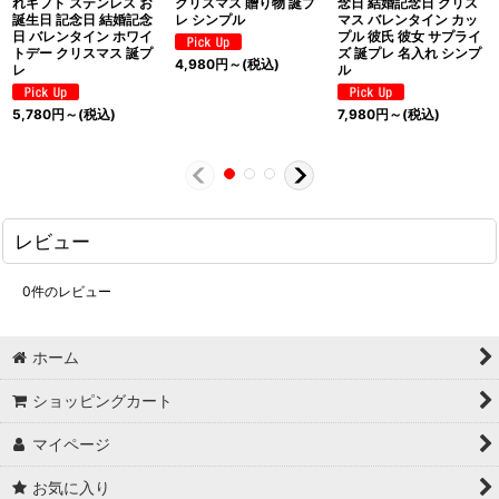
れギフト ステンレス お
クリスマス 贈り物 誕プ
念日 結婚記念日 クリス
誕生日 記念日 結婚記念
レ シンプル
マス バレンタイン カッ
日 バレンタイン ホワイ
プル 彼氏 彼女 サプライ
トデー クリスマス 誕プ
ズ 誕プレ 名入れ シンプ
4,980
円
～
(税込)
レ
ル
5,780
円
～
(税込)
7,980
円
～
(税込)
レビュー
0
件のレビュー
ホーム
ショッピングカート
マイページ
お気に入り