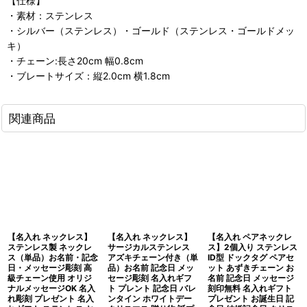
【仕様】
・素材：ステンレス
・シルバー（ステンレス）・ゴールド（ステンレス・ゴールドメッ
キ）
・チェーン:長さ20cm 幅0.8cm
・ブレートサイズ：縦2.0cm 横1.8cm
関連商品
【名入れ ネックレス】
【名入れ ネックレス】
【名入れ ペアネックレ
ステンレス製 ネックレ
サージカルステンレス
ス】2個入り ステンレス
ス（単品）お名前・記念
アズキチェーン付き（単
ID型 ドックタグ ペアセ
日・メッセージ彫刻 高
品）お名前 記念日 メッ
ット あずきチェーン お
級チェーン使用 オリジ
セージ彫刻 名入れギフ
名前 記念日 メッセージ
ナルメッセージOK 名入
ト プレント 記念日 バレ
刻印無料 名入れギフト
れ彫刻 プレゼント 名入
ンタイン ホワイトデー
プレゼント お誕生日 記