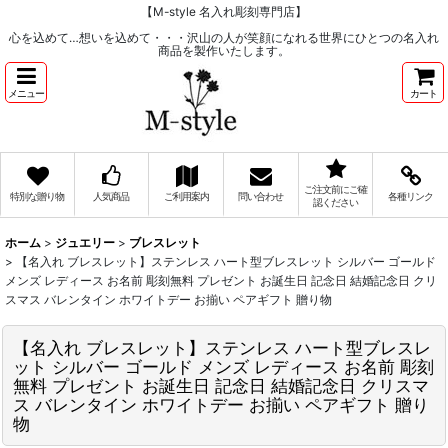
【M-style 名入れ彫刻専門店】
心を込めて…想いを込めて・・・沢山の人が笑顔になれる世界にひとつの名入れ
商品を製作いたします。
メニュー
カート
ご注文前にご確
特別な贈り物
人気商品
ご利用案内
問い合わせ
各種リンク
認ください
ホーム
>
ジュエリー
>
ブレスレット
>
【名入れ ブレスレット】ステンレス ハート型ブレスレット シルバー ゴールド
メンズ レディース お名前 彫刻無料 プレゼント お誕生日 記念日 結婚記念日 クリ
スマス バレンタイン ホワイトデー お揃い ペアギフト 贈り物
【名入れ ブレスレット】ステンレス ハート型ブレスレ
ット シルバー ゴールド メンズ レディース お名前 彫刻
無料 プレゼント お誕生日 記念日 結婚記念日 クリスマ
ス バレンタイン ホワイトデー お揃い ペアギフト 贈り
物