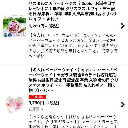
表示数
:
リスタルにカラーミックス 全3color お誕生日プ
レゼントに！母の日 クリスマス ホワイトデー 記
念日 結婚祝い 卒業 退職 文房具 事務用品 オリジナ
在庫あり
ル ギフト きれい
5,280
円
～
(税込)
並び順
:
【名入れ ペーパーウェイト】 まるくてかわいい
ペーパーウェイトはガラス製で、全3カラーの中
絞り込む
からお選びいただけます。 何といっても魅力的な
のは、お名前の彫刻が無料ということ。 特別な方
への贈り…
【名入れ ペーパーウェイト】かわいいハートのペ
ーパーウェイト★ガラス製 全6カラーお名前彫刻
無料 お誕生日 記念日 記念品 卒業 入学 母の日 クリ
スマス ホワイトデー 事務用品 名入れギフト 贈り
物 プレゼント
3,780
円
～
(税込)
在庫数 ×
ふっくらと滑らかな手触りが心地良いペーパーウ
ェイト。 クリアガラスの中にマーブルカラーと気
泡が包まれ、美しいフォルムとなっています。 手