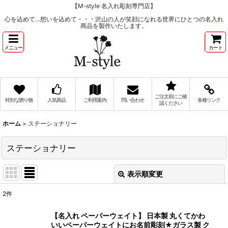
【M-style 名入れ彫刻専門店】
心を込めて…想いを込めて・・・沢山の人が笑顔になれる世界にひとつの名入れ
商品を製作いたします。
メニュー
カート
ご注文前にご確
特別な贈り物
人気商品
ご利用案内
問い合わせ
各種リンク
認ください
ホーム
>
ステーショナリー
ステーショナリー
表示順変更
閉じる
2
件
サブカテゴリ
:
【名入れ ペーパーウェイト】 日本製 丸くてかわ
いいペーパーウェイトにお名前彫刻★ガラス製 ク