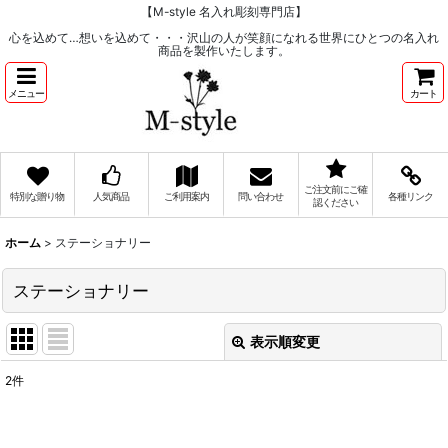
【M-style 名入れ彫刻専門店】
心を込めて…想いを込めて・・・沢山の人が笑顔になれる世界にひとつの名入れ
商品を製作いたします。
メニュー
カート
ご注文前にご確
特別な贈り物
人気商品
ご利用案内
問い合わせ
各種リンク
認ください
ホーム
>
ステーショナリー
ステーショナリー
表示順変更
閉じる
2
件
サブカテゴリ
: