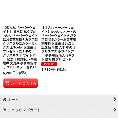
表示数
:
在庫あり
並び順
:
【名入れ ペーパーウェ
【名入れ ペーパーウェ
イト】 日本製 丸くてか
イト】かわいいハートの
わいいペーパーウェイト
ペーパーウェイト★ガラ
にお名前彫刻★ガラス製
ス製 全6カラーお名前彫
絞り込む
クリスタルにカラーミッ
刻無料 お誕生日 記念日
クス 全3color お誕生日
記念品 卒業 入学 母の日
プレゼントに！母の日
クリスマス ホワイトデ
クリスマス ホワイトデ
ー 事務用品 名入れギフ
ー 記念日 結婚祝い 卒業
ト 贈り物 プレゼント
退職 文房具 事務用品 オ
リジナル ギフト きれい
3,780
円
～
(税込)
5,280
円
～
(税込)
カートに入れる
ホーム
ショッピングカート